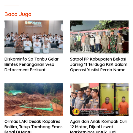
Baca Juga
Diskominfo Sp Tanbu Gelar
Satpol PP Kabupaten Bekasi
Bimtek Penanganan Web
Jaring 11 Terduga PSK dalam
Defacement Perkuat
Operasi Yustisi Perda Nomor
Keamanan Siber.
10 Tahun 2002
Ormas LAKI Desak Kapolres
Ayah dan Anak Kompak Curi
Boltim, Tutup Tambang Emas
12 Motor, Dijual Lewat
Ilegal Di Mintu
Marketplace untuk Judi