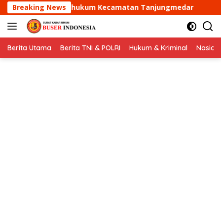
Langsung
m Kecamatan Tanjungmedar
Breaking News
Aipda Dani Santika samba
ke
konten
Berita Utama
Berita TNI & POLRI
Hukum & Kriminal
Nasion