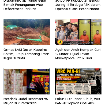
Diskominfo Sp Tanbu Gelar
Satpol PP Kabupaten Bekasi
Bimtek Penanganan Web
Jaring 11 Terduga PSK dalam
Defacement Perkuat
Operasi Yustisi Perda Nomor
Keamanan Siber.
10 Tahun 2002
Ormas LAKI Desak Kapolres
Ayah dan Anak Kompak Curi
Boltim, Tutup Tambang Emas
12 Motor, Dijual Lewat
Ilegal Di Mintu
Marketplace untuk Judi
Online
Merebak Judol Beromset 96
Fokus RDP Pasar Subuh, WRC
Milyar Di Purwakarta
PAN-RI Siapkan Opsi Aksi