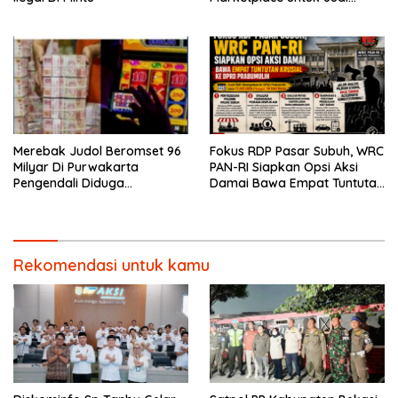
Online
Merebak Judol Beromset 96
Fokus RDP Pasar Subuh, WRC
Milyar Di Purwakarta
PAN-RI Siapkan Opsi Aksi
Pengendali Diduga
Damai Bawa Empat Tuntutan
Menghilang Ke Vietnam
Krusial ke DPRD Prabumulih
Rekomendasi untuk kamu