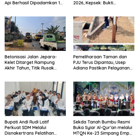
Api Berhasil Dipadamkan 1
2026, Kepsek: Bukti
Jam
Pembinaan Pramuka
Berkelanjutan
Betonisasi Jalan Jepara-
Pemeliharaan Taman dan
Kelet Ditarget Rampung
PJU Terus Dipantau, Usep
Akhir Tahun, Titik Rusak
Adiana Pastikan Pelayanan
Parah di Sekuro Jadi
Optimal
Prioritas
Bupati Andi Rudi Latif
Sekda Tanah Bumbu Resmi
Perkuat SDM Melalui
Buka Syiar Al-Qur’an melalui
Disnakertrans Pelatihan
MTQN Ke-23 Simpang Empat
Desain Grafis dan
Batulicin.