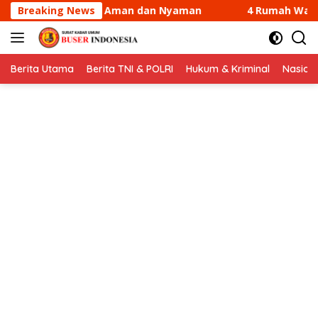
Langsung
 Nyaman
Breaking News
4 Rumah Warga di Sungai Guntung Kateman T
ke
konten
Berita Utama
Berita TNI & POLRI
Hukum & Kriminal
Nasion