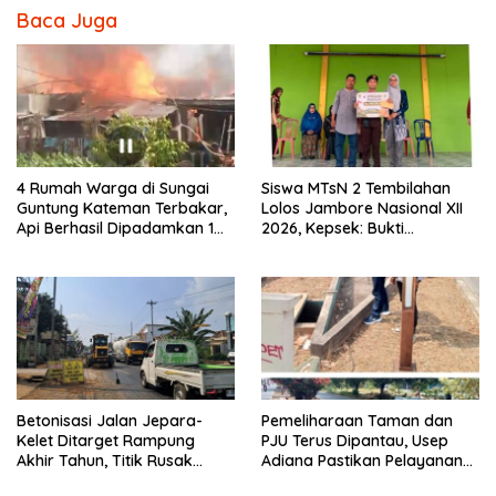
Baca Juga
4 Rumah Warga di Sungai
Siswa MTsN 2 Tembilahan
Guntung Kateman Terbakar,
Lolos Jambore Nasional XII
Api Berhasil Dipadamkan 1
2026, Kepsek: Bukti
Jam
Pembinaan Pramuka
Berkelanjutan
Betonisasi Jalan Jepara-
Pemeliharaan Taman dan
Kelet Ditarget Rampung
PJU Terus Dipantau, Usep
Akhir Tahun, Titik Rusak
Adiana Pastikan Pelayanan
Parah di Sekuro Jadi
Optimal