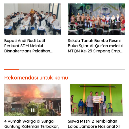
Prioritas
Bupati Andi Rudi Latif
Sekda Tanah Bumbu Resmi
Perkuat SDM Melalui
Buka Syiar Al-Qur’an melalui
Disnakertrans Pelatihan
MTQN Ke-23 Simpang Empat
Desain Grafis dan
Batulicin.
Barbershop.
Rekomendasi untuk kamu
4 Rumah Warga di Sungai
Siswa MTsN 2 Tembilahan
Guntung Kateman Terbakar,
Lolos Jambore Nasional XII