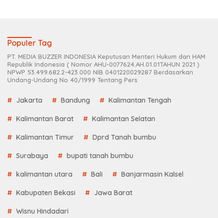
Populer Tag
PT. MEDIA BUZZER INDONESIA Keputusan Menteri Hukum dan HAM
Republik Indonesia ( Nomor AHU-0077624.AH.01.01TAHUN 2021 )
NPWP 53.499.682.2-423.000 NIB 0401220029287 Berdasarkan
Undang-Undang No 40/1999 Tentang Pers
Jakarta
Bandung
Kalimantan Tengah
Kalimantan Barat
Kalimantan Selatan
Kalimantan Timur
Dprd Tanah bumbu
Surabaya
bupati tanah bumbu
kalimantan utara
Bali
Banjarmasin Kalsel
Kabupaten Bekasi
Jawa Barat
Wisnu Hindadari