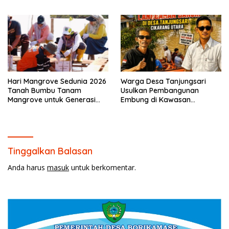
Pengaspalan Jalan di Desa
Sepunggur
Hari Mangrove Sedunia 2026
Warga Desa Tanjungsari
Tanah Bumbu Tanam
Usulkan Pembangunan
Mangrove untuk Generasi
Embung di Kawasan
Mendatang.
Jababeka untuk Kurangi
Risiko Banjir
Tinggalkan Balasan
Anda harus
masuk
untuk berkomentar.