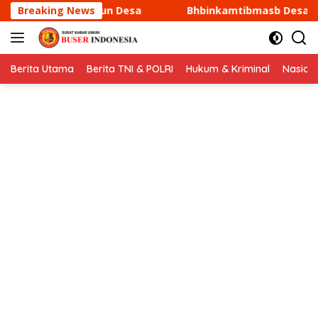
Langsung
Breaking News
Bhbinkamtibmasb Desa Sukamantri Sambang dan Koordin
ke
konten
Berita Utama
Berita TNI & POLRI
Hukum & Kriminal
Nasion