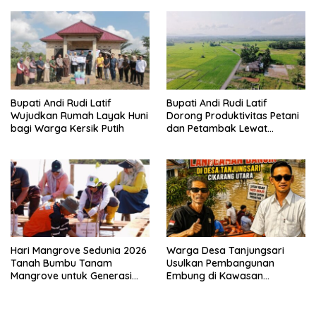
Pemberdayaan Masyarakat
Bupati Andi Rudi Latif
Bupati Andi Rudi Latif
Wujudkan Rumah Layak Huni
Dorong Produktivitas Petani
bagi Warga Kersik Putih
dan Petambak Lewat
Pengaspalan Jalan di Desa
Sepunggur
Hari Mangrove Sedunia 2026
Warga Desa Tanjungsari
Tanah Bumbu Tanam
Usulkan Pembangunan
Mangrove untuk Generasi
Embung di Kawasan
Mendatang.
Jababeka untuk Kurangi
Risiko Banjir