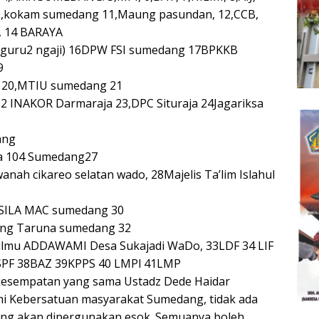
0,kokam sumedang 11,Maung pasundan, 12,CCB,
, 14 BARAYA
(guru2 ngaji) 16DPW FSI sumedang 17BPKKB
9
 20,MTIU sumedang 21
2 INAKOR Darmaraja 23,DPC Situraja 24Jagariksa
ang
a 104 Sumedang27
nah cikareo selatan wado, 28Majelis Ta’lim Islahul
ILA MAC sumedang 30
ng Taruna sumedang 32
 ilmu ADDAWAMI Desa Sukajadi WaDo, 33LDF 34 LIF
 SPF 38BAZ 39KPPS 40 LMPl 41LMP
esempatan yang sama Ustadz Dede Haidar
 Kebersatuan masyarakat Sumedang, tidak ada
ng akan dipergunakan esok. Semuanya boleh