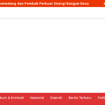
at Sinergi Bangun Desa
Bhbinkamtibmasb Desa Sukama
kum & Kriminal
Nasional
Daerah
Berita Terbaru
Polit