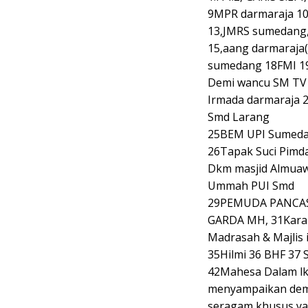
9MPR darmaraja 1
13,JMRS sumedang
15,aang darmaraja
sumedang 18FMI 1
Demi wancu SM TV
Irmada darmaraja 2
Smd Larang
25BEM UPI Sumed
26Tapak Suci Pimd
Dkm masjid Almuawa
Ummah PUI Smd
29PEMUDA PANCAS
GARDA MH, 31Kara
Madrasah & Majlis
35Hilmi 36 BHF 37
42Mahesa Dalam lk
menyampaikan demi
seragam khusus ya