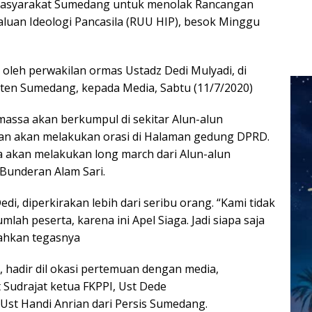
Masyarakat Sumedang untuk menolak Rancangan
uan Ideologi Pancasila (RUU HIP), besok Minggu
n oleh perwakilan ormas Ustadz Dedi Mulyadi, di
ten Sumedang, kepada Media, Sabtu (11/7/2020)
assa akan berkumpul di sekitar Alun-alun
n akan melakukan orasi di Halaman gedung DPRD.
a akan melakukan long march dari Alun-alun
Bunderan Alam Sari.
di, diperkirakan lebih dari seribu orang. “Kami tidak
mlah peserta, karena ini Apel Siaga. Jadi siapa saja
lahkan tegasnya
, hadir dil okasi pertemuan dengan media,
t Sudrajat ketua FKPPI, Ust Dede
 Ust Handi Anrian dari Persis Sumedang.