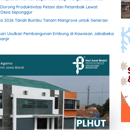
if Dorong Produktivitas Petani dan Petambak Lewat
i Desa Sepunggur
ia 2026 Tanah Bumbu Tanam Mangrove untuk Generasi
sari Usulkan Pembangunan Embung di Kawasan Jababeka
anjir