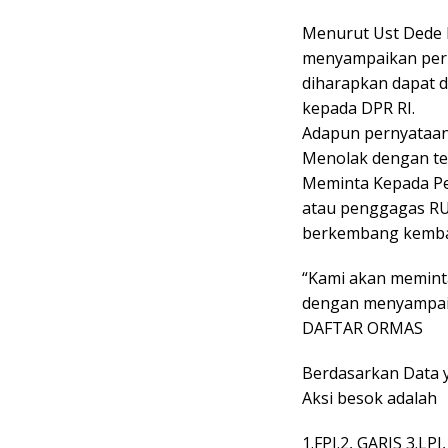
Menurut Ust Dede 
menyampaikan pern
diharapkan dapat 
kepada DPR RI.
Adapun pernyataan 
Menolak dengan te
Meminta Kepada P
atau penggagas RU
berkembang kembal
“Kami akan memint
dengan menyampaika
DAFTAR ORMAS
Berdasarkan Data y
Aksi besok adalah
1.FPI.2, GARIS 3.LP