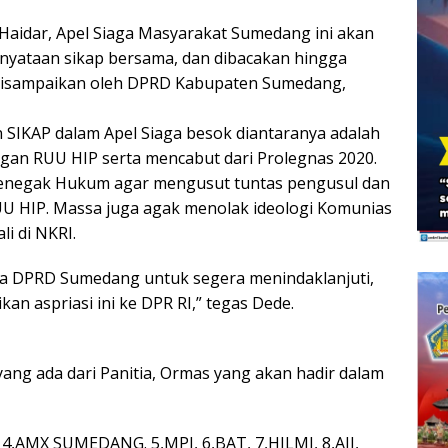
Haidar, Apel Siaga Masyarakat Sumedang ini akan
yataan sikap bersama, dan dibacakan hingga
disampaikan oleh DPRD Kabupaten Sumedang,
SIKAP dalam Apel Siaga besok diantaranya adalah
gan RUU HIP serta mencabut dari Prolegnas 2020.
enegak Hukum agar mengusut tuntas pengusul dan
U HIP. Massa juga agak menolak ideologi Komunias
i di NKRI.
a DPRD Sumedang untuk segera menindaklanjuti,
n aspriasi ini ke DPR RI,” tegas Dede.
ang ada dari Panitia, Ormas yang akan hadir dalam
I, 4,AMX SUMEDANG. 5,MPI, 6,BAT, 7,HILMI, 8,AIJ,