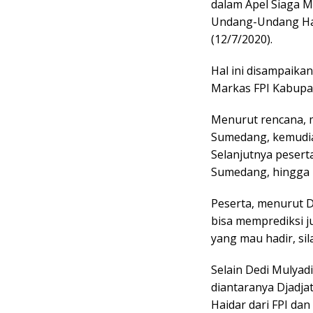
dalam Apel Siaga 
Undang-Undang Hal
(12/7/2020).
Hal ini disampaika
Markas FPI Kabupa
Menurut rencana, m
Sumedang, kemudia
Selanjutnya pesert
Sumedang, hingga 
Peserta, menurut De
bisa memprediksi ju
yang mau hadir, si
Selain Dedi Mulyadi
diantaranya Djadja
Haidar dari FPI dan