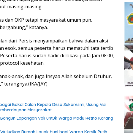
ut masing-masing.
s dan OKP tetapi masyarakat umum pun,
 bergabung,” katanya.
lan dari Persis menyampaikan bahwa dalam aksi
an esok, semua peserta harus mematuhi tata tertib
Peserta harus sudah hadir di lokasi pada Jam 08:00,
rotocol kesehatan.
anak-anak, dan juga Insyaa Allah sebelum Dzuhur,
,” terangnya.(IKA/JAY)
ebagai Bakal Calon Kepala Desa Sukaresmi, Usung Visi
emberdayaan Masyarakat
if Bangun Lapangan Voli untuk Warga Madu Retno Karang
if Wujudkan Rumah Layak Huni bagi Warga Kersik Putih