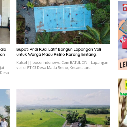
pala
Bupati Andi Rudi Latif Bangun Lapangan Voli
dan
untuk Warga Madu Retno Karang Bintang.
Kalsel || buserindonews. Com BATULICIN – Lapangan
jat
voli di RT 03 Desa Madu Retno, Kecamatan…
 Desa