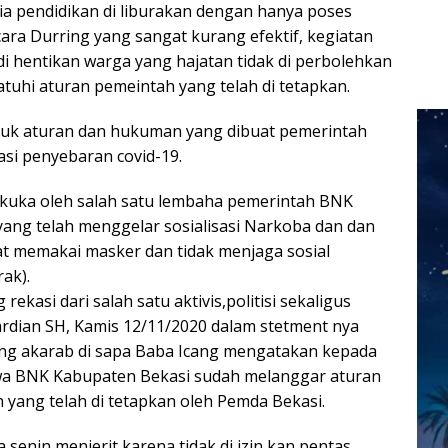
nia pendidikan di liburakan dengan hanya poses
cara Durring yang sangat kurang efektif, kegiatan
di hentikan warga yang hajatan tidak di perbolehkan
uhi aturan pemeintah yang telah di tetapkan.
uk aturan dan hukuman yang dibuat pemerintah
si penyebaran covid-19.
lakuka oleh salah satu lembaha pemerintah BNK
ang telah menggelar sosialisasi Narkoba dan dan
hat memakai masker dan tidak menjaga sosial
rak).
rekasi dari salah satu aktivis,politisi sekaligus
rdian SH, Kamis 12/11/2020 dalam stetment nya
ang akarab di sapa Baba Icang mengatakan kepada
wa BNK Kabupaten Bekasi sudah melanggar aturan
 yang telah di tetapkan oleh Pemda Bekasi.
a senin menjerit karena tidak di izin kan pentas