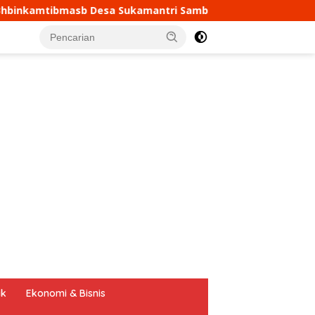
ri Sambang dan Koordinasi Ke Sekretariat Panitia Pilkades
tutup
ik
Ekonomi & Bisnis