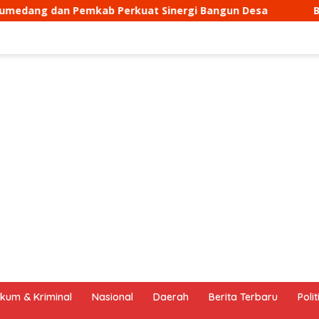
Sinergi Bangun Desa
Bhbinkamtibmasb Desa Sukamant
kum & Kriminal
Nasional
Daerah
Berita Terbaru
Polit