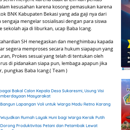
alam kesusahan karena kosong pemasukan karena
h kok BNK Kabupaten Bekasi yang ada gaji nya dari
sengaja mengelar sosialisasi dengan para siswa
 sekolah aja di liburkan, ucap Baba Icang.
g Rahardian SH menegaskan dan menghimbau kapada
ar segera memproses secara hukum siapapun yang
uran, Prokes sesuai yang telah di tentukan oleh
rus di pidanakan siapa pun, lembaga apapun jika
 pungkas Baba Icang.( Team )
ebagai Bakal Calon Kepala Desa Sukaresmi, Usung Visi
emberdayaan Masyarakat
if Bangun Lapangan Voli untuk Warga Madu Retno Karang
if Wujudkan Rumah Layak Huni bagi Warga Kersik Putih
if Dorong Produktivitas Petani dan Petambak Lewat