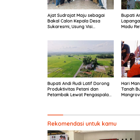
Ajat Sudrajat Maju sebagai
Bupati A
Bakal Calon Kepala Desa
Lapangan
Sukaresmi, Usung Visi
Madu Ret
Pembangunan dan
Pemberdayaan Masyarakat
Bupati Andi Rudi Latif Dorong
Hari Man
Produktivitas Petani dan
Tanah B
Petambak Lewat Pengaspalan
Mangrove
Jalan di Desa Sepunggur
Mendata
Rekomendasi untuk kamu