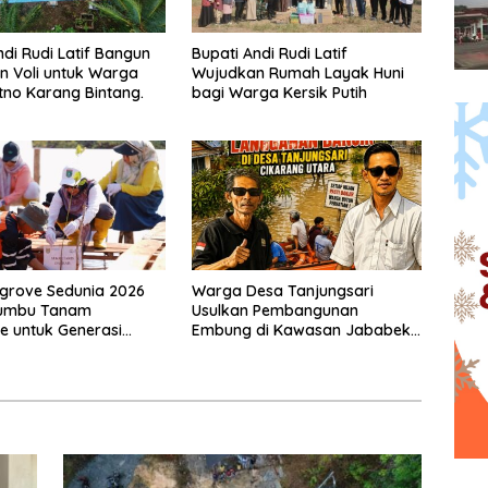
ndi Rudi Latif Bangun
Bupati Andi Rudi Latif
 Voli untuk Warga
Wujudkan Rumah Layak Huni
no Karang Bintang.
bagi Warga Kersik Putih
grove Sedunia 2026
Warga Desa Tanjungsari
umbu Tanam
Usulkan Pembangunan
 untuk Generasi
Embung di Kawasan Jababeka
ng.
untuk Kurangi Risiko Banjir