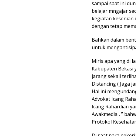
sampai saat ini du
belajar mngajar se
kegiatan kesenian 
dengan tetap memat
Bahkan dalam bent
untuk mengantisipa
Miris apa yang di 
Kabupaten Bekasi y
jarang sekali terli
Distancing ( Jaga ja
Hal ini mengundang 
Advokat Icang Raha
Icang Rahardian y
Awakmedia , ” bah
Protokol Kesehatan
Di saat para pekerj