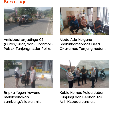
Baca Juga
Antisipasi terjadinya C3
Aipda Ade Mulyana
(Curas,Curat, dan Curanmor)
Bhabinkamtibmas Desa
Polsek Tanjungmedar Polres
Cikaramas Tanjungmedar
Sumedang Polda Jabar
Polres Sumedang
melaksanakan KRYD siang
melaksanakan
hari
sambang/silatrahmi
kamtibmas
Bripka Yuyun Yuwana
Kabid Humas Polda Jabar
melaksanakan
Kunjungi dan Berikan Tali
sambang/silatrahmi
Asih Kepada Lansia
Kamtibmas dan dumas
Sebatangkara di
keliling dalam rangka
Jatingangor