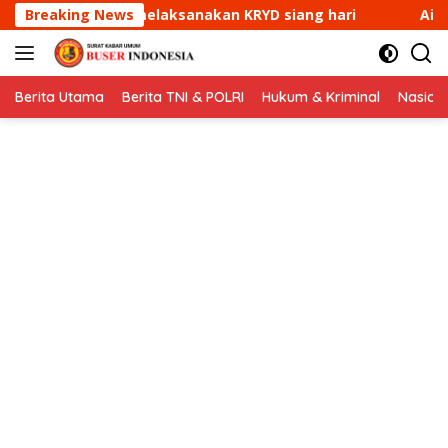
Langsung
 KRYD siang hari
Breaking News
Aipda Ade Mulyana Bhabinkamtibma
ke
konten
Berita Utama
Berita TNI & POLRI
Hukum & Kriminal
Nasion