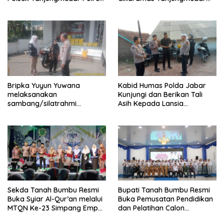
Sumedang Polda Jabar
Polres Sumedang
melaksanakan KRYD siang
melaksanakan
hari
sambang/silatrahmi
kamtibmas
Bripka Yuyun Yuwana
Kabid Humas Polda Jabar
melaksanakan
Kunjungi dan Berikan Tali
sambang/silatrahmi
Asih Kepada Lansia
Kamtibmas dan dumas
Sebatangkara di
keliling dalam rangka
Jatingangor
BEYOND TRUST PRESISI
Sekda Tanah Bumbu Resmi
Bupati Tanah Bumbu Resmi
Buka Syiar Al-Qur’an melalui
Buka Pemusatan Pendidikan
MTQN Ke-23 Simpang Empat
dan Pelatihan Calon
Batulicin.
Paskibraka 2026.