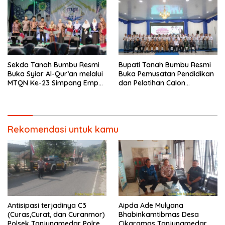
BEYOND TRUST PRESISI
Sekda Tanah Bumbu Resmi
Bupati Tanah Bumbu Resmi
Buka Syiar Al-Qur’an melalui
Buka Pemusatan Pendidikan
MTQN Ke-23 Simpang Empat
dan Pelatihan Calon
Batulicin.
Paskibraka 2026.
Rekomendasi untuk kamu
Antisipasi terjadinya C3
Aipda Ade Mulyana
(Curas,Curat, dan Curanmor)
Bhabinkamtibmas Desa
Polsek Tanjungmedar Polres
Cikaramas Tanjungmedar