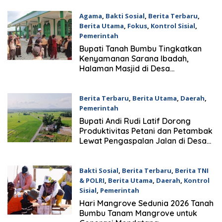
Agama
,
Bakti Sosial
,
Berita Terbaru
,
Berita Utama
,
Fokus
,
Kontrol Sisial
,
Pemerintah
5 Agustus 2026
Bupati Tanah Bumbu Tingkatkan
Kenyamanan Sarana Ibadah,
Halaman Masjid di Desa
Mantawakan Mulia Kini Lebih
Tertata
Berita Terbaru
,
Berita Utama
,
Daerah
,
Pemerintah
5 Agustus 2026
Bupati Andi Rudi Latif Dorong
Produktivitas Petani dan Petambak
Lewat Pengaspalan Jalan di Desa
Sepunggur
Bakti Sosial
,
Berita Terbaru
,
Berita TNI
& POLRI
,
Berita Utama
,
Daerah
,
Kontrol
Sisial
,
Pemerintah
5 Agustus 2026
Hari Mangrove Sedunia 2026 Tanah
Bumbu Tanam Mangrove untuk