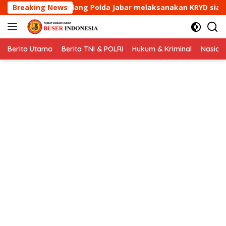
Langsung
 Jabar melaksanakan KRYD siang hari
Breaking News
Aipda Ade Muly
ke
konten
Berita Utama
Berita TNI & POLRI
Hukum & Kriminal
Nasion