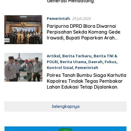
Generasi Mendatang.
Pemerintah
29 Juli 2026
Paripurna DPRD Blora Diwarnai
Perpisahan Sekda Komang Gede
Irawadi, Bupati Paparkan Arah
Kebijakan APBD 2025
Artikel
,
Berita Terbaru
,
Berita TNI &
POLRI
,
Berita Utama
,
Daerah
,
Fokus
,
Kontrol Sisial
,
Pemerintah
22 Juli 2026
Polres Tanah Bumbu Siaga Karhutla
Kapolres Tindak Tegas Pembakar
Lahan Edukasi Tetap Dijalankan.
Selengkapnya