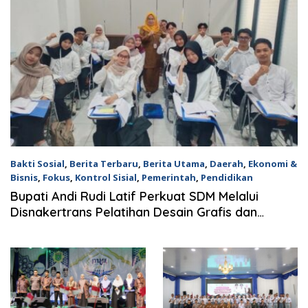
kamtibmas
Bakti Sosial
,
Berita Terbaru
,
Berita Utama
,
Daerah
,
Ekonomi &
Bisnis
,
Fokus
,
Kontrol Sisial
,
Pemerintah
,
Pendidikan
6 Agustus 2026
Bupati Andi Rudi Latif Perkuat SDM Melalui
Disnakertrans Pelatihan Desain Grafis dan
Barbershop.