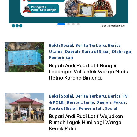
Bakti Sosial
,
Berita Terbaru
,
Berita
Utama
,
Daerah
,
Kontrol Sisial
,
Olahraga
,
Pemerintah
5 Agustus 2026
Bupati Andi Rudi Latif Bangun
Lapangan Voli untuk Warga Madu
Retno Karang Bintang.
Bakti Sosial
,
Berita Terbaru
,
Berita TNI
& POLRI
,
Berita Utama
,
Daerah
,
Fokus
,
Kontrol Sisial
,
Pemerintah
,
Sosial
5 Agustus 2026
Bupati Andi Rudi Latif Wujudkan
Rumah Layak Huni bagi Warga
Kersik Putih