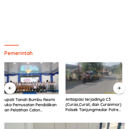
Pemerintah
Antisipasi terjadinya C3
Aipda Ade Mulyana
(Curas,Curat, dan Curanmor)
Bhabinkamtibmas Desa
Polsek Tanjungmedar Polres
Cikaramas Tanjungmedar
Sumedang Polda Jabar
Polres Sumedang
melaksanakan KRYD siang
melaksanakan
hari
sambang/silatrahmi