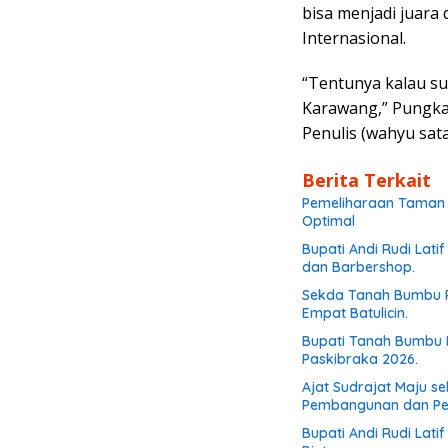
bisa menjadi juara 
Internasional.
“Tentunya kalau s
Karawang,” Pungka
Penulis (wahyu sata
Berita Terkait
Pemeliharaan Taman d
Optimal
Bupati Andi Rudi Lati
dan Barbershop.
Sekda Tanah Bumbu R
Empat Batulicin.
Bupati Tanah Bumbu 
Paskibraka 2026.
Ajat Sudrajat Maju s
Pembangunan dan P
Bupati Andi Rudi Lat