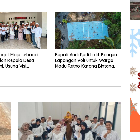
hop.
Batulicin.
rajat Maju sebagai
Bupati Andi Rudi Latif Bangun
lon Kepala Desa
Lapangan Voli untuk Warga
i, Usung Visi
Madu Retno Karang Bintang.
unan dan
ayaan Masyarakat