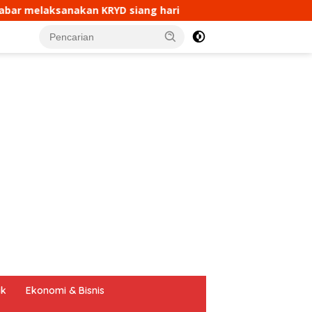
i
Aipda Ade Mulyana Bhabinkamtibmas Desa Cikaram
tutup
ik
Ekonomi & Bisnis