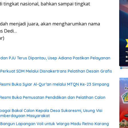
di tingkat nasional, bahkan sampai tingkat
udah menjadi juara, akan mengharumkan nama
s Dedi…
r)
an PJU Terus Dipantau, Usep Adiana Pastikan Pelayanan
f Perkuat SDM Melalui Disnakertrans Pelatihan Desain Grafis
esmi Buka Syiar Al-Qur’an melalui MTQN Ke-23 Simpang
Resmi Buka Pemusatan Pendidikan dan Pelatihan Calon
ebagai Bakal Calon Kepala Desa Sukaresmi, Usung Visi
emberdayaan Masyarakat
if Bangun Lapangan Voli untuk Warga Madu Retno Karang