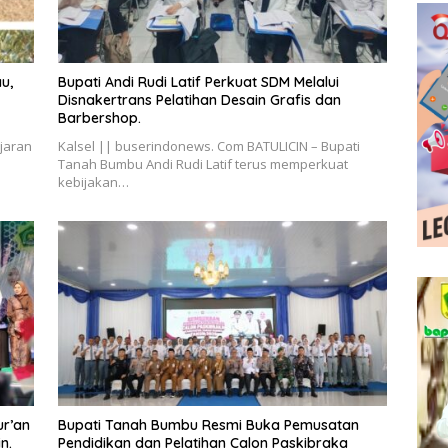
u,
Bupati Andi Rudi Latif Perkuat SDM Melalui
Disnakertrans Pelatihan Desain Grafis dan
Barbershop.
jaran
Kalsel || buserindonews. Com BATULICIN – Bupati
Tanah Bumbu Andi Rudi Latif terus memperkuat
kebijakan…
ur’an
Bupati Tanah Bumbu Resmi Buka Pemusatan
n.
Pendidikan dan Pelatihan Calon Paskibraka