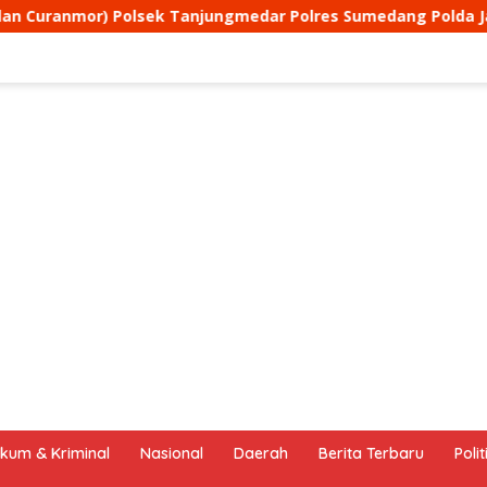
ar Polres Sumedang Polda Jabar melaksanakan KRYD siang har
kum & Kriminal
Nasional
Daerah
Berita Terbaru
Polit