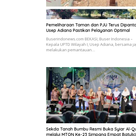
Pemeliharaan Taman dan PJU Terus Dipanta
Usep Adiana Pastikan Pelayanan Optimal
Buserindonews.com BEKASI, Buser Indonesia –
Kepala UPTD Wilayah I, Usep Adiana, bersama ja
melakukan pemantauan…
Sekda Tanah Bumbu Resmi Buka Syiar Al-Q
melalui MTQN Ke-23 Simpang Empat Batulici