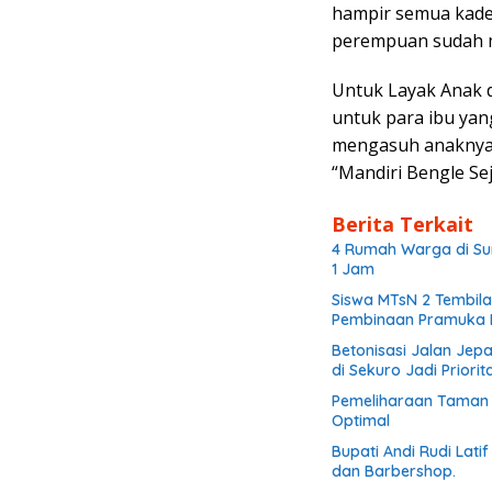
hampir semua kade
perempuan sudah m
Untuk Layak Anak d
untuk para ibu ya
mengasuh anaknya 
“Mandiri Bengle Sej
Berita Terkait
4 Rumah Warga di Su
1 Jam
Siswa MTsN 2 Tembila
Pembinaan Pramuka B
Betonisasi Jalan Jep
di Sekuro Jadi Priorit
Pemeliharaan Taman d
Optimal
Bupati Andi Rudi Lati
dan Barbershop.