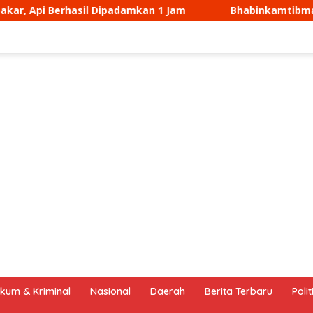
 1 Jam
Bhabinkamtibmas Desa Sukamukti Aipda Agus 
kum & Kriminal
Nasional
Daerah
Berita Terbaru
Polit