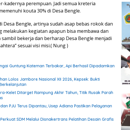
r-kadernya perempuan. Jadi semua kreteria
emenuhi kouta 30% di Desa Bengle.
i Desa Bengle, artinya sudah asap bebas rokok dan
ng melakukan kegiatan apapun bisa membawa dan
sambil bekerja dan berharap Desa Bengle menjadi
ahtera” sesuai visi misi.( Nung )
ngai Guntung Kateman Terbakar, Api Berhasil Dipadamkan
han Lolos Jambore Nasional XII 2026, Kepsek: Bukti
erkelanjutan
ara-Kelet Ditarget Rampung Akhir Tahun, Titik Rusak Parah
as
an PJU Terus Dipantau, Usep Adiana Pastikan Pelayanan
f Perkuat SDM Melalui Disnakertrans Pelatihan Desain Grafis