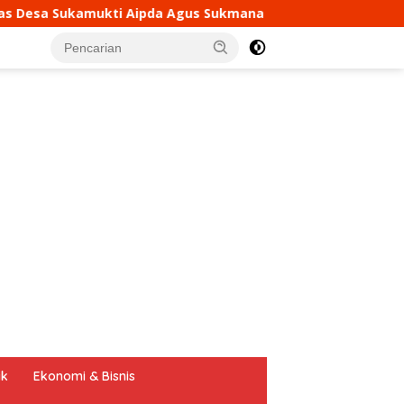
Sukmana Laksanakan Silaturahmi Kamtibmas dan Dumas Keli
tutup
ik
Ekonomi & Bisnis