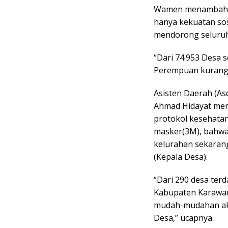
Wamen menambahka
hanya kekuatan sosi
mendorong seluruh 
“Dari 74.953 Desa 
Perempuan kurang d
Asisten Daerah (A
Ahmad Hidayat men
protokol kesehata
masker(3M), bahwa
kelurahan sekaran
(Kepala Desa).
“Dari 290 desa ter
Kabupaten Karawan
mudah-mudahan ak
Desa,” ucapnya.