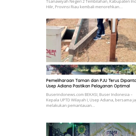
Tsanawiyah Negeri 2 Tembilahan, Kabupaten Ind
Hilir, Provinsi Riau kembali menorehkan…
Pemeliharaan Taman dan PJU Terus Dipanta
Usep Adiana Pastikan Pelayanan Optimal
Buserindonews.com BEKASI, Buser Indonesia –
Kepala UPTD Wilayah I, Usep Adiana, bersama ja
melakukan pemantauan…