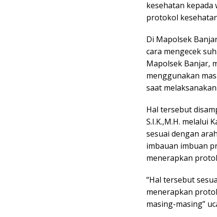
kesehatan kepada 
protokol kesehatan 
Di Mapolsek Banja
cara mengecek suh
Mapolsek Banjar, m
menggunakan maske
saat melaksanakan 
Hal tersebut disam
S.I.K.,M.H. melalui
sesuai dengan ara
imbauan imbuan pr
menerapkan protok
“Hal tersebut sesu
menerapkan protok
masing-masing” uca