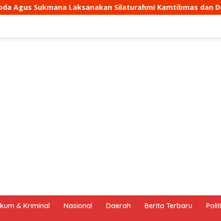
Silaturahmi Kamtibmas dan Dumas Keliling dalam Rangka B
kum & Kriminal
Nasional
Daerah
Berita Terbaru
Polit