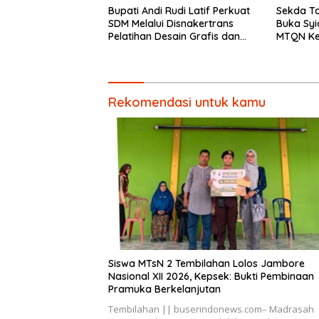
Bupati Andi Rudi Latif Perkuat
Sekda T
SDM Melalui Disnakertrans
Buka Syi
Pelatihan Desain Grafis dan
MTQN Ke
Barbershop.
Batulicin.
Rekomendasi untuk kamu
Siswa MTsN 2 Tembilahan Lolos Jambore
Nasional XII 2026, Kepsek: Bukti Pembinaan
Pramuka Berkelanjutan
Tembilahan || buserindonews.com– Madrasah