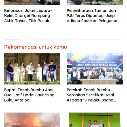
Betonisasi Jalan Jepara-
Pemeliharaan Taman dan
Kelet Ditarget Rampung
PJU Terus Dipantau, Usep
Akhir Tahun, Titik Rusak
Adiana Pastikan Pelayanan
Parah di Sekuro Jadi
Optimal
Prioritas
Rekomendasi untuk kamu
Bupati Tanah Bumbu Andi
Pemkab Tanah Bumbu
Rudi Latif Hadiri Launching
Serahkan Sertifikat Halal
Buku Antologi.
Kepada 19 Pelaku Usaha
Mikro.