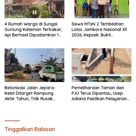
4 Rumah Warga di Sungai
Siswa MTsN 2 Tembilahan
Guntung Kateman Terbakar,
Lolos Jambore Nasional XII
Api Berhasil Dipadamkan 1
2026, Kepsek: Bukti
Jam
Pembinaan Pramuka
Berkelanjutan
Betonisasi Jalan Jepara-
Pemeliharaan Taman dan
Kelet Ditarget Rampung
PJU Terus Dipantau, Usep
Akhir Tahun, Titik Rusak
Adiana Pastikan Pelayanan
Parah di Sekuro Jadi
Optimal
Prioritas
Tinggalkan Balasan