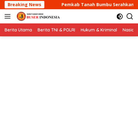
Langsung
Pemkab Tanah Bumbu Serahkan Sertifikat Halal Kepada 19
Breaking News
ke
konten
Berita Utama
Berita TNI & POLRI
Hukum & Kriminal
Nasion