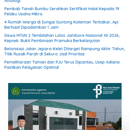
Antologi.
Pemkab Tanah Bumbu Serahkan Sertifikat Halal Kepada 19
Pelaku Usaha Mikro.
4 Rumah Warga di Sungai Guntung Kateman Terbakar, Api
Berhasil Dipadamkan 1 Jam
Siswa MTsN 2 Tembilahan Lolos Jambore Nasional XII 2026,
Kepsek: Bukti Pembinaan Pramuka Berkelanjutan
Betonisasi Jalan Jepara-Kelet Ditarget Rampung Akhir Tahun,
Titik Rusak Parah di Sekuro Jadi Prioritas
Pemeliharaan Taman dan PJU Terus Dipantau, Usep Adiana
Pastikan Pelayanan Optimal