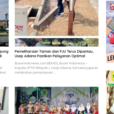
mpung
Pemeliharaan Taman dan PJU Terus Dipantau,
di
Usep Adiana Pastikan Pelayanan Optimal
Buserindonews.com BEKASI, Buser Indonesia –
di
Kepala UPTD Wilayah I, Usep Adiana, bersama jajaran
akan.
melakukan pemantauan…