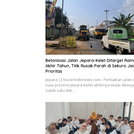
Betonisasi Jalan Jepara-Kelet Ditarget Ra
Akhir Tahun, Titik Rusak Parah di Sekuro Ja
Prioritas
Jepara || buserindonews.com– Perbaikan jalan 
ruas provinsi Jepara-Kelet akhirnya mulai dikerj
Salah satu titik…