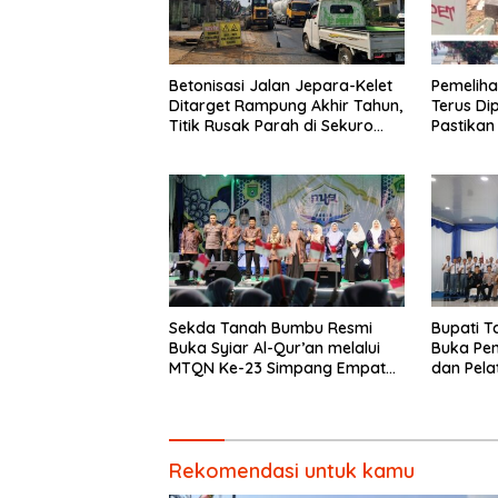
Betonisasi Jalan Jepara-Kelet
Pemelih
Ditarget Rampung Akhir Tahun,
Terus Di
Titik Rusak Parah di Sekuro
Pastikan
Jadi Prioritas
Sekda Tanah Bumbu Resmi
Bupati 
Buka Syiar Al-Qur’an melalui
Buka Pe
MTQN Ke-23 Simpang Empat
dan Pela
Batulicin.
Paskibra
Rekomendasi untuk kamu