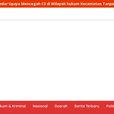
i Wilayah hukum Kecamatan Tanjungmedar
Aipda Dan
kum & Kriminal
Nasional
Daerah
Berita Terbaru
Polit