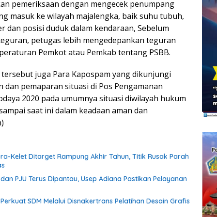
ukan pemeriksaan dengan mengecek penumpang
g masuk ke wilayah majalengka, baik suhu tubuh,
 dan posisi duduk dalam kendaraan, Sebelum
 teguran, petugas lebih mengedepankan teguran
i peraturan Pemkot atau Pemkab tentang PSBB.
tersebut juga Para Kapospam yang dikunjungi
 dan pemaparan situasi di Pos Pengamanan
odaya 2020 pada umumnya situasi diwilayah hukum
sampai saat ini dalam keadaan aman dan
)
ara-Kelet Ditarget Rampung Akhir Tahun, Titik Rusak Parah
as
an PJU Terus Dipantau, Usep Adiana Pastikan Pelayanan
f Perkuat SDM Melalui Disnakertrans Pelatihan Desain Grafis