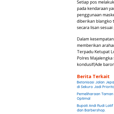
Setiap pos melak
pada kendaraan yan
penggunaan masker
diberikan blangko
secara lisan sesua
Dalam kesempatan 
memberikan arahan
Terpadu Ketupat L
Polres Majalengka 
kondusif(Ade baron
Berita Terkait
Betonisasi Jalan Jep
di Sekuro Jadi Priorit
Pemeliharaan Taman d
Optimal
Bupati Andi Rudi Lati
dan Barbershop.