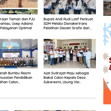
araan Taman dan PJU
Bupati Andi Rudi Latif Perkuat
pantau, Usep Adiana
SDM Melalui Disnakertrans
 Pelayanan Optimal
Pelatihan Desain Grafis dan
Barbershop.
Tanah Bumbu Resmi
Ajat Sudrajat Maju sebagai
musatan Pendidikan
Bakal Calon Kepala Desa
tihan Calon
Sukaresmi, Usung Visi
ka 2026.
Pembangunan dan
Pemberdayaan Masyarakat