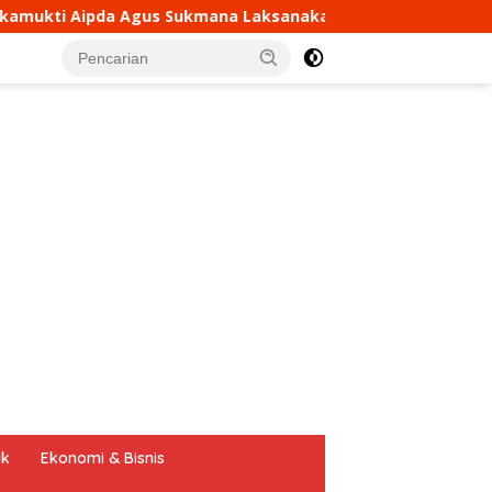
sanakan Silaturahmi Kamtibmas dan Dumas Keliling dalam R
tutup
ik
Ekonomi & Bisnis