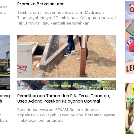
Pramuka Berkelanjutan
aran
mar…
Tembilahan || buserindonews.com– Madrasah
Tsanawiyah Negeri 2 Tembilahan, Kabupaten Indragiri
Hilir, Provinsi Riau kembali menorehkan…
mpung
Pemeliharaan Taman dan PJU Terus Dipantau,
di
Usep Adiana Pastikan Pelayanan Optimal
Buserindonews.com BEKASI, Buser Indonesia –
di
Kepala UPTD Wilayah I, Usep Adiana, bersama jajaran
akan.
melakukan pemantauan…