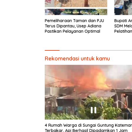
Pemeliharaan Taman dan PJU
Bupati An
Terus Dipantau, Usep Adiana
SDM Mela
Pastikan Pelayanan Optimal
Pelatiha
Barbers
Rekomendasi untuk kamu
4 Rumah Warga di Sungai Guntung Katema
Terbakar, Api Berhasil Dipadamkan 1 Jam