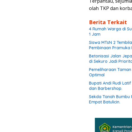
Terpantau, sejuml
olah TKP dan korba
Berita Terkait
4 Rumah Warga di Su
1 Jam
Siswa MTsN 2 Tembila
Pembinaan Pramuka B
Betonisasi Jalan Jep
di Sekuro Jadi Priorit
Pemeliharaan Taman d
Optimal
Bupati Andi Rudi Lati
dan Barbershop.
Sekda Tanah Bumbu R
Empat Batulicin.