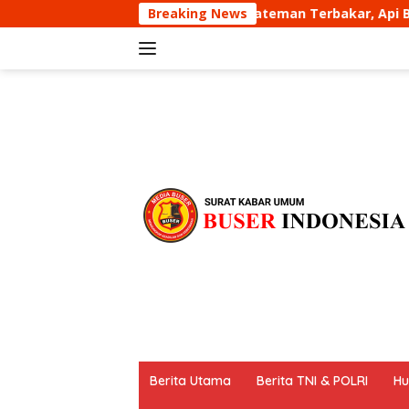
Langsung
ng Kateman Terbakar, Api Berhasil Dipadamkan 1 Jam
Breaking News
ke
konten
tutup
Berita Utama
Berita TNI & POLRI
Hu