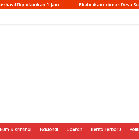
Bhabinkamtibmas Desa Sukamukti Aipda Agus Sukmana Lak
kum & Kriminal
Nasional
Daerah
Berita Terbaru
Polit