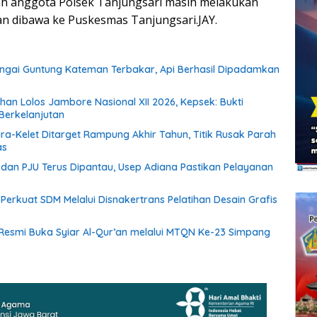
ah anggota Polsek Tanjungsari masih melakukan
n dibawa ke Puskesmas Tanjungsari.JAY.
ngai Guntung Kateman Terbakar, Api Berhasil Dipadamkan
han Lolos Jambore Nasional XII 2026, Kepsek: Bukti
erkelanjutan
ara-Kelet Ditarget Rampung Akhir Tahun, Titik Rusak Parah
as
an PJU Terus Dipantau, Usep Adiana Pastikan Pelayanan
f Perkuat SDM Melalui Disnakertrans Pelatihan Desain Grafis
esmi Buka Syiar Al-Qur’an melalui MTQN Ke-23 Simpang