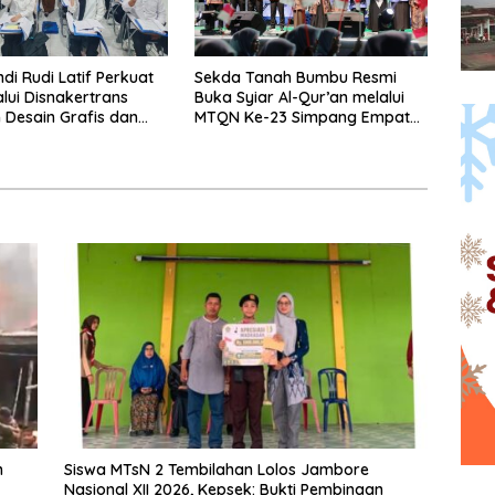
di Rudi Latif Perkuat
Sekda Tanah Bumbu Resmi
lui Disnakertrans
Buka Syiar Al-Qur’an melalui
n Desain Grafis dan
MTQN Ke-23 Simpang Empat
hop.
Batulicin.
n
Siswa MTsN 2 Tembilahan Lolos Jambore
Nasional XII 2026, Kepsek: Bukti Pembinaan