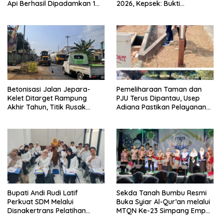
Api Berhasil Dipadamkan 1
2026, Kepsek: Bukti
Jam
Pembinaan Pramuka
Berkelanjutan
Betonisasi Jalan Jepara-
Pemeliharaan Taman dan
Kelet Ditarget Rampung
PJU Terus Dipantau, Usep
Akhir Tahun, Titik Rusak
Adiana Pastikan Pelayanan
Parah di Sekuro Jadi
Optimal
Prioritas
Bupati Andi Rudi Latif
Sekda Tanah Bumbu Resmi
Perkuat SDM Melalui
Buka Syiar Al-Qur’an melalui
Disnakertrans Pelatihan
MTQN Ke-23 Simpang Empat
Desain Grafis dan
Batulicin.