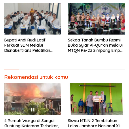
Prioritas
Bupati Andi Rudi Latif
Sekda Tanah Bumbu Resmi
Perkuat SDM Melalui
Buka Syiar Al-Qur’an melalui
Disnakertrans Pelatihan
MTQN Ke-23 Simpang Empat
Desain Grafis dan
Batulicin.
Barbershop.
Rekomendasi untuk kamu
4 Rumah Warga di Sungai
Siswa MTsN 2 Tembilahan
Guntung Kateman Terbakar,
Lolos Jambore Nasional XII