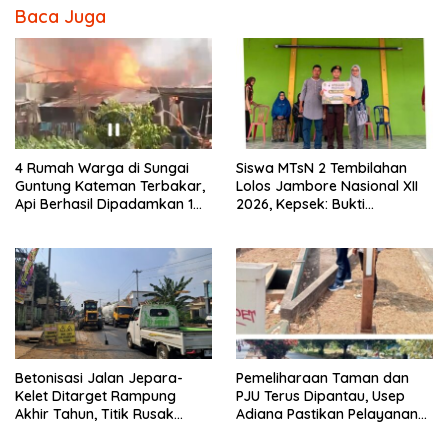
Baca Juga
4 Rumah Warga di Sungai
Siswa MTsN 2 Tembilahan
Guntung Kateman Terbakar,
Lolos Jambore Nasional XII
Api Berhasil Dipadamkan 1
2026, Kepsek: Bukti
Jam
Pembinaan Pramuka
Berkelanjutan
Betonisasi Jalan Jepara-
Pemeliharaan Taman dan
Kelet Ditarget Rampung
PJU Terus Dipantau, Usep
Akhir Tahun, Titik Rusak
Adiana Pastikan Pelayanan
Parah di Sekuro Jadi
Optimal