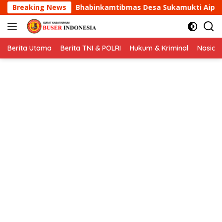
Langsung
tibmas Desa Sukamukti Aipda Agus Sukmana Laksanakan Sila
Breaking News
ke
konten
Berita Utama
Berita TNI & POLRI
Hukum & Kriminal
Nasion