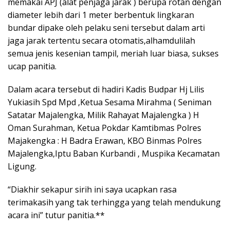
memakai APJ (alat penjaga jarak ) berupa rotan dengan
diameter lebih dari 1 meter berbentuk lingkaran
bundar dipake oleh pelaku seni tersebut dalam arti
jaga jarak tertentu secara otomatis,alhamdulilah
semua jenis kesenian tampil, meriah luar biasa, sukses
ucap panitia.
Dalam acara tersebut di hadiri Kadis Budpar Hj Lilis
Yukiasih Spd Mpd ,Ketua Sesama Mirahma ( Seniman
Satatar Majalengka, Milik Rahayat Majalengka ) H
Oman Surahman, Ketua Pokdar Kamtibmas Polres
Majakengka : H Badra Erawan, KBO Binmas Polres
Majalengka,Iptu Baban Kurbandi , Muspika Kecamatan
Ligung.
“Diakhir sekapur sirih ini saya ucapkan rasa
terimakasih yang tak terhingga yang telah mendukung
acara ini” tutur panitia.**