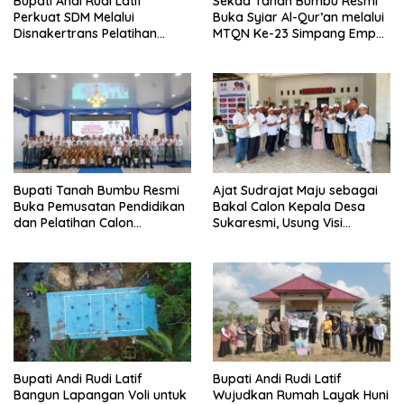
Bupati Andi Rudi Latif
Sekda Tanah Bumbu Resmi
Perkuat SDM Melalui
Buka Syiar Al-Qur’an melalui
Disnakertrans Pelatihan
MTQN Ke-23 Simpang Empat
Desain Grafis dan
Batulicin.
Barbershop.
Bupati Tanah Bumbu Resmi
Ajat Sudrajat Maju sebagai
Buka Pemusatan Pendidikan
Bakal Calon Kepala Desa
dan Pelatihan Calon
Sukaresmi, Usung Visi
Paskibraka 2026.
Pembangunan dan
Pemberdayaan Masyarakat
Bupati Andi Rudi Latif
Bupati Andi Rudi Latif
Bangun Lapangan Voli untuk
Wujudkan Rumah Layak Huni