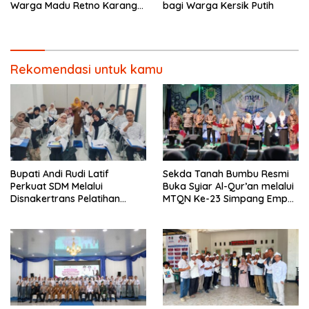
Warga Madu Retno Karang
bagi Warga Kersik Putih
Bintang.
Rekomendasi untuk kamu
Bupati Andi Rudi Latif
Sekda Tanah Bumbu Resmi
Perkuat SDM Melalui
Buka Syiar Al-Qur’an melalui
Disnakertrans Pelatihan
MTQN Ke-23 Simpang Empat
Desain Grafis dan
Batulicin.
Barbershop.