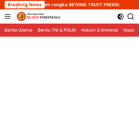
Langsung
a BEYOND TRUST PRESISI
Breaking News
Bripka Yuyun Yuwana samba
ke
konten
Berita Utama
Berita TNI & POLRI
Hukum & Kriminal
Nasion