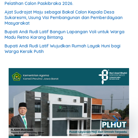
Pelatihan Calon Paskibraka 2026.
Ajat Sudrajat Maju sebagai Bakal Calon Kepala Desa
Sukaresmi, Usung Visi Pembangunan dan Pemberdayaan
Masyarakat
Bupati Andi Rudi Latif Bangun Lapangan Voli untuk Warga
Madu Retno Karang Bintang.
Bupati Andi Rudi Latif Wujudkan Rumah Layak Huni bagi
Warga Kersik Putih