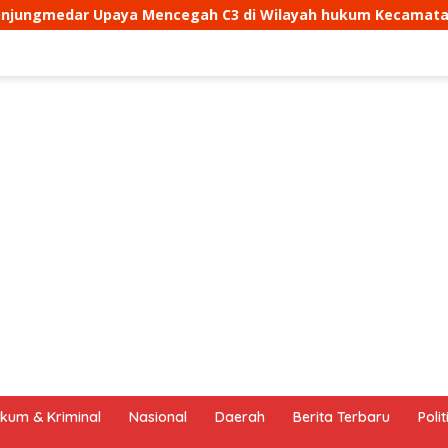
encegah C3 di Wilayah hukum Kecamatan Tanjungmedar
kum & Kriminal
Nasional
Daerah
Berita Terbaru
Polit