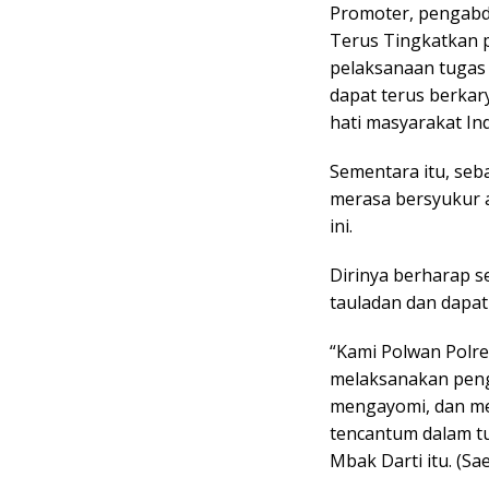
Promoter, pengabd
Terus Tingkatkan
pelaksanaan tugas
dapat terus berkar
hati masyarakat Ind
Sementara itu, seb
merasa bersyukur 
ini.
Dirinya berharap 
tauladan dan dapa
“Kami Polwan Polre
melaksanakan peng
mengayomi, dan me
tencantum dalam tu
Mbak Darti itu. (Sae