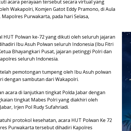
ti acara perayaan tersebut secara virtual yang
oleh Wakapolri, Komjen Gatot Eddy Pramono, di Aula
, Mapolres Purwakarta, pada hari Selasa,
al HUT Polwan ke-72 yang dikuti oleh seluruh jajaran
dihadiri Ibu Asuh Polwan seluruh Indonesia (Ibu Fitri
Ketua Bhayangkari Pusat, jajaran petinggi Polri dan
apolres seluruh Indonesia.
etelah pemotongan tumpeng oleh Ibu Asuh polwan
iri dengan sambutan dari Wakapolri.
n acara di lanjutkan tingkat Polda Jabar dengan
aian tingkat Mabes Polri yang diakhiri oleh
bar, Irjen Pol Rudy Sufahriadi.
tuhi protokol kesehatan, acara HUT Polwan Ke 72
olres Purwakarta tersebut dihadiri Kapolres