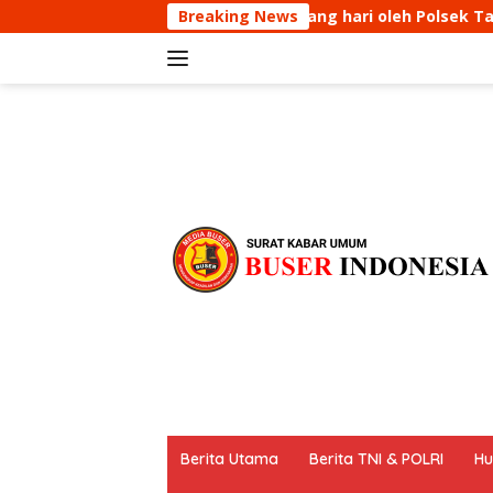
Langsung
egiatan KRYD siang hari oleh Polsek Tanjungmedar Upaya M
Breaking News
ke
konten
tutup
Berita Utama
Berita TNI & POLRI
Hu