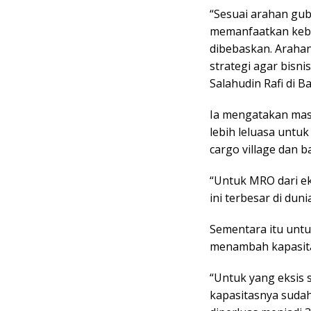
“Sesuai arahan gub
memanfaatkan kebe
dibebaskan. Arahan
strategi agar bisni
Salahudin Rafi di B
Ia mengatakan mas
lebih leluasa untu
cargo village dan 
“Untuk MRO dari ek
ini terbesar di dunia
Sementara itu untu
menambah kapasitas
“Untuk yang eksis s
kapasitasnya sudah