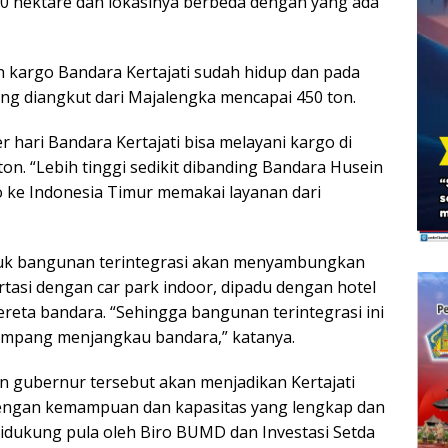
30 hektare dan lokasinya berbeda dengan yang ada
n kargo Bandara Kertajati sudah hidup dan pada
ang diangkut dari Majalengka mencapai 450 ton.
per hari Bandara Kertajati bisa melayani kargo di
ton. “Lebih tinggi sedikit dibanding Bandara Husein
 ke Indonesia Timur memakai layanan dari
tuk bangunan terintegrasi akan menyambungkan
tasi dengan car park indoor, dipadu dengan hotel
ereta bandara. “Sehingga bangunan terintegrasi ini
pang menjangkau bandara,” katanya.
n gubernur tersebut akan menjadikan Kertajati
engan kemampuan dan kapasitas yang lengkap dan
didukung pula oleh Biro BUMD dan Investasi Setda