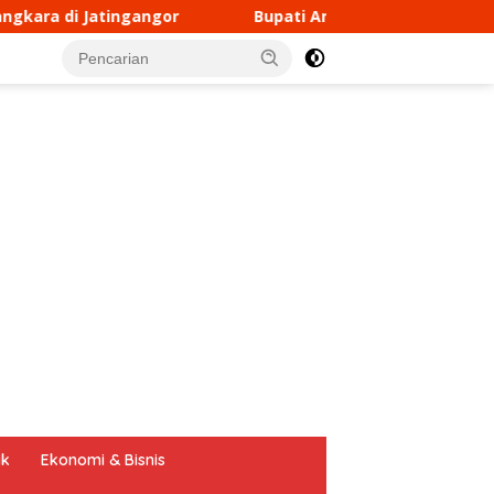
Bupati Andi Rudi Latif Perkuat SDM Melalui Disnakertrans P
tutup
ik
Ekonomi & Bisnis