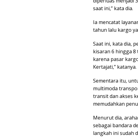
diperluas menjadi 
saat ini,” kata dia.
Ia mencatat layana
tahun lalu kargo y
Saat ini, kata dia, 
kisaran 6 hingga 8 
karena pasar kargo
Kertajati,” katanya.
Sementara itu, un
multimoda transpor
transit dan akses k
memudahkan penum
Menurut dia, araha
sebagai bandara d
langkah ini sudah 