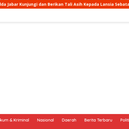
n Tali Asih Kepada Lansia Sebatangkara di Jatingangor
kum & Kriminal
Nasional
Daerah
Berita Terbaru
Polit