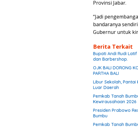
Provinsi Jabar.
“Jadi pengembangan
bandaranya sendiri
Gubernur untuk kiner
Berita Terkait
Bupati Andi Rudi Lati
dan Barbershop.
OJK BALI DORONG KON
PARTHA BALI
Libur Sekolah, Panta
Luar Daerah
Pemkab Tanah Bumbu
Kewirausahaan 2026
Presiden Prabowo Res
Bumbu
Pemkab Tanah Bumbu L