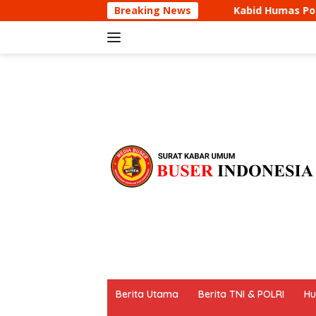
Langsung
Kabid Humas Polda Jabar Kunjungi dan Berika
Breaking News
ke
konten
tutup
Berita Utama
Berita TNI & POLRI
Hu