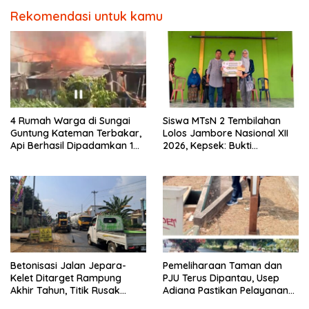
Rekomendasi untuk kamu
4 Rumah Warga di Sungai
Siswa MTsN 2 Tembilahan
Guntung Kateman Terbakar,
Lolos Jambore Nasional XII
Api Berhasil Dipadamkan 1
2026, Kepsek: Bukti
Jam
Pembinaan Pramuka
Berkelanjutan
Betonisasi Jalan Jepara-
Pemeliharaan Taman dan
Kelet Ditarget Rampung
PJU Terus Dipantau, Usep
Akhir Tahun, Titik Rusak
Adiana Pastikan Pelayanan
Parah di Sekuro Jadi
Optimal