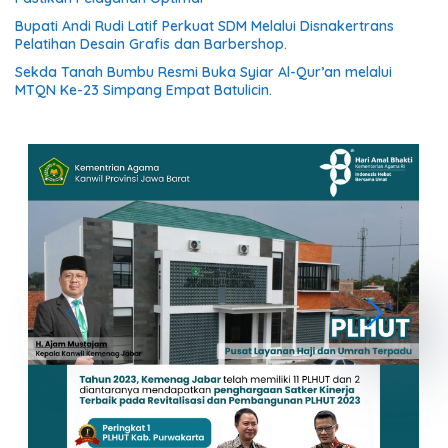
Bupati Andi Rudi Latif Perkuat SDM Melalui Disnakertrans
Pelatihan Desain Grafis dan Barbershop.
Sekda Tanah Bumbu Resmi Buka Syiar Al-Qur’an melalui
MTQN Ke-23 Simpang Empat Batulicin.