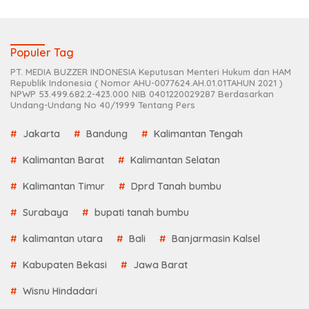
Populer Tag
PT. MEDIA BUZZER INDONESIA Keputusan Menteri Hukum dan HAM
Republik Indonesia ( Nomor AHU-0077624.AH.01.01TAHUN 2021 )
NPWP 53.499.682.2-423.000 NIB 0401220029287 Berdasarkan
Undang-Undang No 40/1999 Tentang Pers
Jakarta
Bandung
Kalimantan Tengah
Kalimantan Barat
Kalimantan Selatan
Kalimantan Timur
Dprd Tanah bumbu
Surabaya
bupati tanah bumbu
kalimantan utara
Bali
Banjarmasin Kalsel
Kabupaten Bekasi
Jawa Barat
Wisnu Hindadari