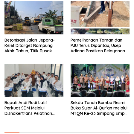
Betonisasi Jalan Jepara-
Pemeliharaan Taman dan
Kelet Ditarget Rampung
PJU Terus Dipantau, Usep
Akhir Tahun, Titik Rusak
Adiana Pastikan Pelayanan
Parah di Sekuro Jadi
Optimal
Prioritas
Bupati Andi Rudi Latif
Sekda Tanah Bumbu Resmi
Perkuat SDM Melalui
Buka Syiar Al-Qur’an melalui
Disnakertrans Pelatihan
MTQN Ke-23 Simpang Empat
Desain Grafis dan
Batulicin.
Barbershop.