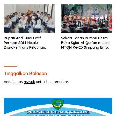
Prioritas
Bupati Andi Rudi Latif
Sekda Tanah Bumbu Resmi
Perkuat SDM Melalui
Buka Syiar Al-Qur’an melalui
Disnakertrans Pelatihan
MTQN Ke-23 Simpang Empat
Desain Grafis dan
Batulicin.
Barbershop.
Tinggalkan Balasan
Anda harus
masuk
untuk berkomentar.