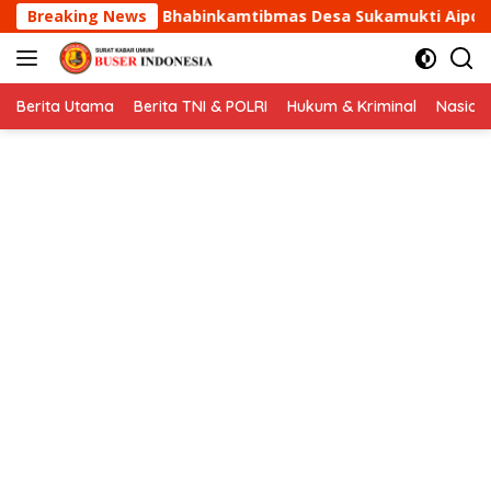
Langsung
ibmas Desa Sukamukti Aipda Agus Sukmana Laksanakan Sila
Breaking News
ke
konten
Berita Utama
Berita TNI & POLRI
Hukum & Kriminal
Nasion