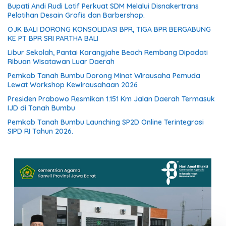
Bupati Andi Rudi Latif Perkuat SDM Melalui Disnakertrans
Pelatihan Desain Grafis dan Barbershop.
OJK BALI DORONG KONSOLIDASI BPR, TIGA BPR BERGABUNG
KE PT BPR SRI PARTHA BALI
Libur Sekolah, Pantai Karangjahe Beach Rembang Dipadati
Ribuan Wisatawan Luar Daerah
Pemkab Tanah Bumbu Dorong Minat Wirausaha Pemuda
Lewat Workshop Kewirausahaan 2026
Presiden Prabowo Resmikan 1.151 Km Jalan Daerah Termasuk
IJD di Tanah Bumbu
Pemkab Tanah Bumbu Launching SP2D Online Terintegrasi
SIPD RI Tahun 2026.