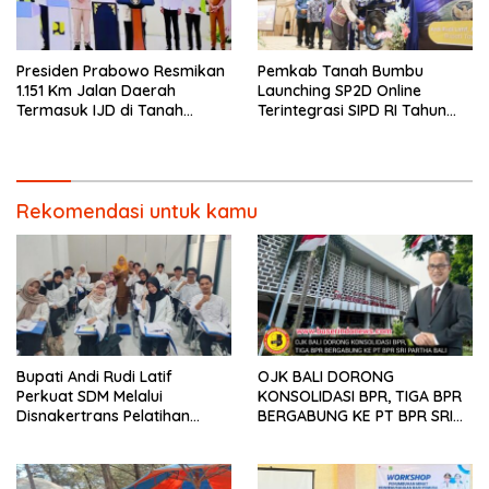
Presiden Prabowo Resmikan
Pemkab Tanah Bumbu
1.151 Km Jalan Daerah
Launching SP2D Online
Termasuk IJD di Tanah
Terintegrasi SIPD RI Tahun
Bumbu
2026.
Rekomendasi untuk kamu
Bupati Andi Rudi Latif
OJK BALI DORONG
Perkuat SDM Melalui
KONSOLIDASI BPR, TIGA BPR
Disnakertrans Pelatihan
BERGABUNG KE PT BPR SRI
Desain Grafis dan
PARTHA BALI
Barbershop.