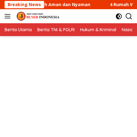
Langsung
an Nyaman
Breaking News
4 Rumah Warga di Sungai Guntung Kateman 
ke
konten
Berita Utama
Berita TNI & POLRI
Hukum & Kriminal
Nasion