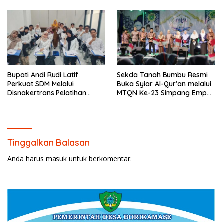
Prioritas
Bupati Andi Rudi Latif
Sekda Tanah Bumbu Resmi
Perkuat SDM Melalui
Buka Syiar Al-Qur’an melalui
Disnakertrans Pelatihan
MTQN Ke-23 Simpang Empat
Desain Grafis dan
Batulicin.
Barbershop.
Tinggalkan Balasan
Anda harus
masuk
untuk berkomentar.