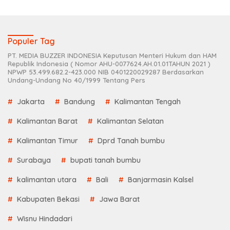
Populer Tag
PT. MEDIA BUZZER INDONESIA Keputusan Menteri Hukum dan HAM
Republik Indonesia ( Nomor AHU-0077624.AH.01.01TAHUN 2021 )
NPWP 53.499.682.2-423.000 NIB 0401220029287 Berdasarkan
Undang-Undang No 40/1999 Tentang Pers
Jakarta
Bandung
Kalimantan Tengah
Kalimantan Barat
Kalimantan Selatan
Kalimantan Timur
Dprd Tanah bumbu
Surabaya
bupati tanah bumbu
kalimantan utara
Bali
Banjarmasin Kalsel
Kabupaten Bekasi
Jawa Barat
Wisnu Hindadari