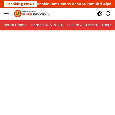
Langsung
tibmas Desa Sukamukti Aipda Agus Sukmana Laksanakan Sil
Breaking News
ke
konten
Berita Utama
Berita TNI & POLRI
Hukum & Kriminal
Nasion