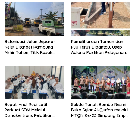
Betonisasi Jalan Jepara-
Pemeliharaan Taman dan
Kelet Ditarget Rampung
PJU Terus Dipantau, Usep
Akhir Tahun, Titik Rusak
Adiana Pastikan Pelayanan
Parah di Sekuro Jadi
Optimal
Prioritas
Bupati Andi Rudi Latif
Sekda Tanah Bumbu Resmi
Perkuat SDM Melalui
Buka Syiar Al-Qur’an melalui
Disnakertrans Pelatihan
MTQN Ke-23 Simpang Empat
Desain Grafis dan
Batulicin.
Barbershop.