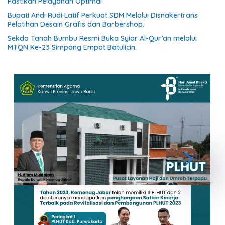
Pastikan Pelayanan Optimal
Bupati Andi Rudi Latif Perkuat SDM Melalui Disnakertrans
Pelatihan Desain Grafis dan Barbershop.
Sekda Tanah Bumbu Resmi Buka Syiar Al-Qur’an melalui
MTQN Ke-23 Simpang Empat Batulicin.