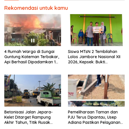
Rekomendasi untuk kamu
4 Rumah Warga di Sungai
Siswa MTsN 2 Tembilahan
Guntung Kateman Terbakar,
Lolos Jambore Nasional XII
Api Berhasil Dipadamkan 1
2026, Kepsek: Bukti
Jam
Pembinaan Pramuka
Berkelanjutan
Betonisasi Jalan Jepara-
Pemeliharaan Taman dan
Kelet Ditarget Rampung
PJU Terus Dipantau, Usep
Akhir Tahun, Titik Rusak
Adiana Pastikan Pelayanan
Parah di Sekuro Jadi
Optimal