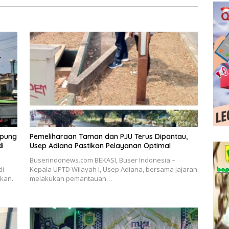
mpung
Pemeliharaan Taman dan PJU Terus Dipantau,
di
Usep Adiana Pastikan Pelayanan Optimal
Buserindonews.com BEKASI, Buser Indonesia –
di
Kepala UPTD Wilayah I, Usep Adiana, bersama jajaran
akan.
melakukan pemantauan…