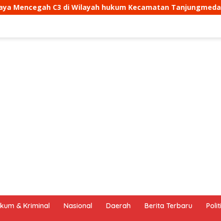
ukum Kecamatan Tanjungmedar
Aipda Dani Santika sa
kum & Kriminal
Nasional
Daerah
Berita Terbaru
Polit