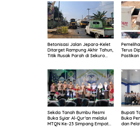
Betonisasi Jalan Jepara-Kelet
Pemelih
Ditarget Rampung Akhir Tahun,
Terus Di
Titik Rusak Parah di Sekuro
Pastikan
Jadi Prioritas
Sekda Tanah Bumbu Resmi
Bupati 
Buka Syiar Al-Qur’an melalui
Buka Pe
MTQN Ke-23 Simpang Empat
dan Pela
Batulicin.
Paskibra