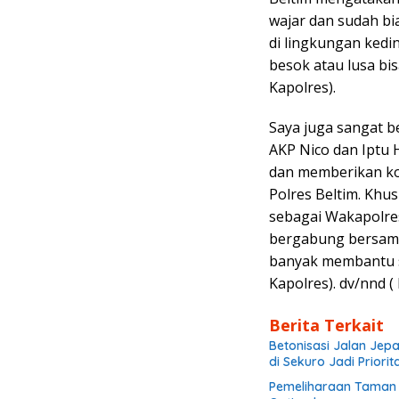
wajar dan sudah bi
di lingkungan kedin
besok atau lusa bisa
Kapolres).
Saya juga sangat 
AKP Nico dan Iptu 
dan memberikan ko
Polres Beltim. Kh
sebagai Wakapolres
bergabung bersama
banyak membantu s
Kapolres). dv/nnd (
Berita Terkait
Betonisasi Jalan Jep
di Sekuro Jadi Priorit
Pemeliharaan Taman d