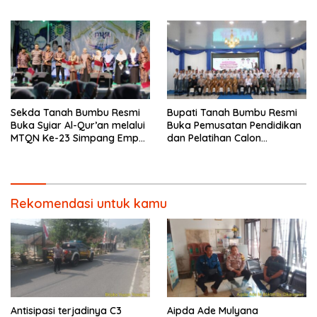
Kamtibmas dan dumas
Sebatangkara di
keliling dalam rangka
Jatingangor
BEYOND TRUST PRESISI
Sekda Tanah Bumbu Resmi
Bupati Tanah Bumbu Resmi
Buka Syiar Al-Qur’an melalui
Buka Pemusatan Pendidikan
MTQN Ke-23 Simpang Empat
dan Pelatihan Calon
Batulicin.
Paskibraka 2026.
Rekomendasi untuk kamu
Antisipasi terjadinya C3
Aipda Ade Mulyana