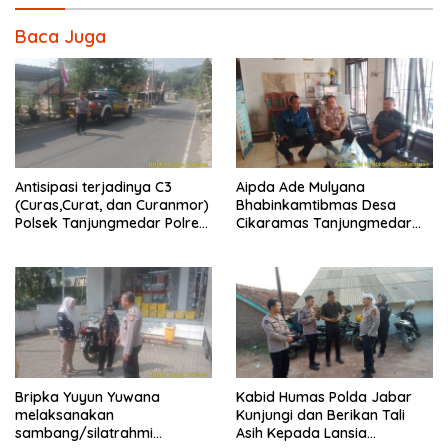
Baca Juga
Antisipasi terjadinya C3
Aipda Ade Mulyana
(Curas,Curat, dan Curanmor)
Bhabinkamtibmas Desa
Polsek Tanjungmedar Polres
Cikaramas Tanjungmedar
Sumedang Polda Jabar
Polres Sumedang
melaksanakan KRYD siang
melaksanakan
hari
sambang/silatrahmi
kamtibmas
Bripka Yuyun Yuwana
Kabid Humas Polda Jabar
melaksanakan
Kunjungi dan Berikan Tali
sambang/silatrahmi
Asih Kepada Lansia