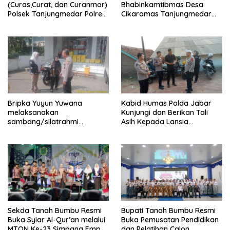
(Curas,Curat, dan Curanmor)
Bhabinkamtibmas Desa
Polsek Tanjungmedar Polres
Cikaramas Tanjungmedar
Sumedang Polda Jabar
Polres Sumedang
melaksanakan KRYD siang
melaksanakan
hari
sambang/silatrahmi
kamtibmas
Bripka Yuyun Yuwana
Kabid Humas Polda Jabar
melaksanakan
Kunjungi dan Berikan Tali
sambang/silatrahmi
Asih Kepada Lansia
Kamtibmas dan dumas
Sebatangkara di
keliling dalam rangka
Jatingangor
BEYOND TRUST PRESISI
Sekda Tanah Bumbu Resmi
Bupati Tanah Bumbu Resmi
Buka Syiar Al-Qur’an melalui
Buka Pemusatan Pendidikan
MTQN Ke-23 Simpang Empat
dan Pelatihan Calon