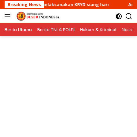
Langsung
KRYD siang hari
Breaking News
Aipda Ade Mulyana Bhabinkamtibmas
ke
konten
Berita Utama
Berita TNI & POLRI
Hukum & Kriminal
Nasion