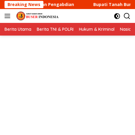
Langsung
 Pengabdian
Breaking News
Bupati Tanah Bumbu Andi Rudi Latif Hadir
ke
konten
Berita Utama
Berita TNI & POLRI
Hukum & Kriminal
Nasion