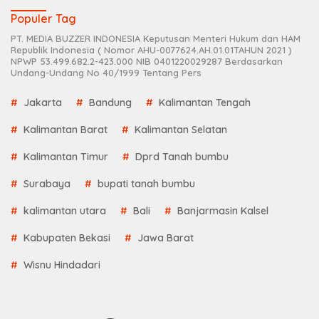
Populer Tag
PT. MEDIA BUZZER INDONESIA Keputusan Menteri Hukum dan HAM
Republik Indonesia ( Nomor AHU-0077624.AH.01.01TAHUN 2021 )
NPWP 53.499.682.2-423.000 NIB 0401220029287 Berdasarkan
Undang-Undang No 40/1999 Tentang Pers
Jakarta
Bandung
Kalimantan Tengah
Kalimantan Barat
Kalimantan Selatan
Kalimantan Timur
Dprd Tanah bumbu
Surabaya
bupati tanah bumbu
kalimantan utara
Bali
Banjarmasin Kalsel
Kabupaten Bekasi
Jawa Barat
Wisnu Hindadari