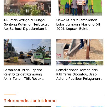
4 Rumah Warga di Sungai
Siswa MTsN 2 Tembilahan
Guntung Kateman Terbakar,
Lolos Jambore Nasional XII
Api Berhasil Dipadamkan 1
2026, Kepsek: Bukti
Jam
Pembinaan Pramuka
Berkelanjutan
Betonisasi Jalan Jepara-
Pemeliharaan Taman dan
Kelet Ditarget Rampung
PJU Terus Dipantau, Usep
Akhir Tahun, Titik Rusak
Adiana Pastikan Pelayanan
Parah di Sekuro Jadi
Optimal
Prioritas
Rekomendasi untuk kamu