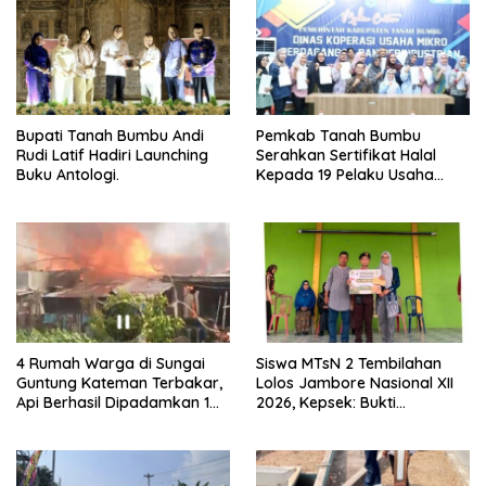
Bupati Tanah Bumbu Andi
Pemkab Tanah Bumbu
Rudi Latif Hadiri Launching
Serahkan Sertifikat Halal
Buku Antologi.
Kepada 19 Pelaku Usaha
Mikro.
4 Rumah Warga di Sungai
Siswa MTsN 2 Tembilahan
Guntung Kateman Terbakar,
Lolos Jambore Nasional XII
Api Berhasil Dipadamkan 1
2026, Kepsek: Bukti
Jam
Pembinaan Pramuka
Berkelanjutan