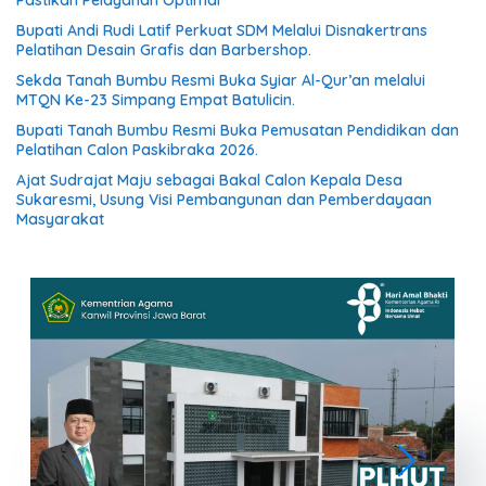
Pastikan Pelayanan Optimal
Bupati Andi Rudi Latif Perkuat SDM Melalui Disnakertrans
Pelatihan Desain Grafis dan Barbershop.
Sekda Tanah Bumbu Resmi Buka Syiar Al-Qur’an melalui
MTQN Ke-23 Simpang Empat Batulicin.
Bupati Tanah Bumbu Resmi Buka Pemusatan Pendidikan dan
Pelatihan Calon Paskibraka 2026.
Ajat Sudrajat Maju sebagai Bakal Calon Kepala Desa
Sukaresmi, Usung Visi Pembangunan dan Pemberdayaan
Masyarakat