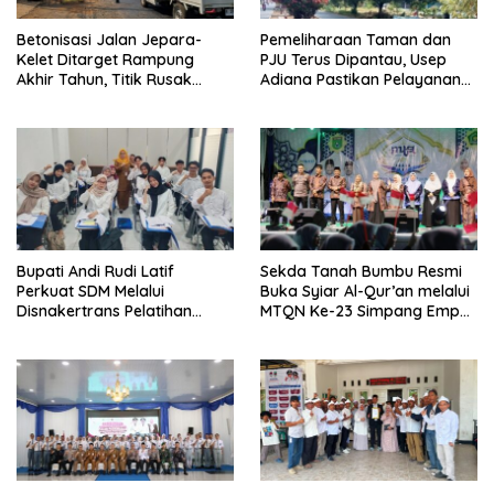
Betonisasi Jalan Jepara-
Pemeliharaan Taman dan
Kelet Ditarget Rampung
PJU Terus Dipantau, Usep
Akhir Tahun, Titik Rusak
Adiana Pastikan Pelayanan
Parah di Sekuro Jadi
Optimal
Prioritas
Bupati Andi Rudi Latif
Sekda Tanah Bumbu Resmi
Perkuat SDM Melalui
Buka Syiar Al-Qur’an melalui
Disnakertrans Pelatihan
MTQN Ke-23 Simpang Empat
Desain Grafis dan
Batulicin.
Barbershop.