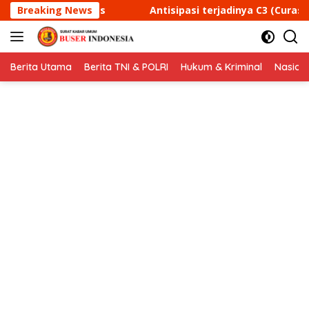
Langsung
ntisipasi terjadinya C3 (Curas,Curat, dan Curanmor) Polsek 
Breaking News
ke
konten
Berita Utama
Berita TNI & POLRI
Hukum & Kriminal
Nasion