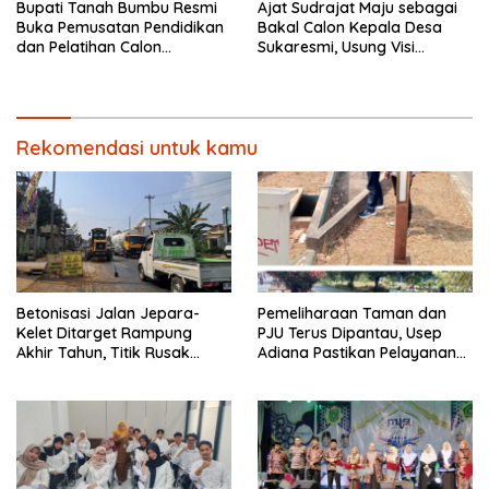
Bupati Tanah Bumbu Resmi
Ajat Sudrajat Maju sebagai
Buka Pemusatan Pendidikan
Bakal Calon Kepala Desa
dan Pelatihan Calon
Sukaresmi, Usung Visi
Paskibraka 2026.
Pembangunan dan
Pemberdayaan Masyarakat
Rekomendasi untuk kamu
Betonisasi Jalan Jepara-
Pemeliharaan Taman dan
Kelet Ditarget Rampung
PJU Terus Dipantau, Usep
Akhir Tahun, Titik Rusak
Adiana Pastikan Pelayanan
Parah di Sekuro Jadi
Optimal
Prioritas