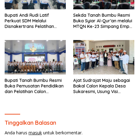
Bupati Andi Rudi Latif
Sekda Tanah Bumbu Resmi
Perkuat SDM Melalui
Buka Syiar Al-Qur’an melalui
Disnakertrans Pelatihan
MTQN Ke-23 Simpang Empat
Desain Grafis dan
Batulicin.
Barbershop.
Bupati Tanah Bumbu Resmi
Ajat Sudrajat Maju sebagai
Buka Pemusatan Pendidikan
Bakal Calon Kepala Desa
dan Pelatihan Calon
Sukaresmi, Usung Visi
Paskibraka 2026.
Pembangunan dan
Pemberdayaan Masyarakat
Tinggalkan Balasan
Anda harus
masuk
untuk berkomentar.