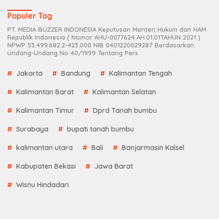
Populer Tag
PT. MEDIA BUZZER INDONESIA Keputusan Menteri Hukum dan HAM
Republik Indonesia ( Nomor AHU-0077624.AH.01.01TAHUN 2021 )
NPWP 53.499.682.2-423.000 NIB 0401220029287 Berdasarkan
Undang-Undang No 40/1999 Tentang Pers
Jakarta
Bandung
Kalimantan Tengah
Kalimantan Barat
Kalimantan Selatan
Kalimantan Timur
Dprd Tanah bumbu
Surabaya
bupati tanah bumbu
kalimantan utara
Bali
Banjarmasin Kalsel
Kabupaten Bekasi
Jawa Barat
Wisnu Hindadari