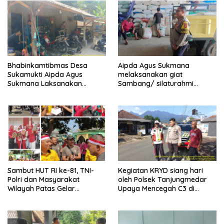
Bhabinkamtibmas Desa
Aipda Agus Sukmana
Sukamukti Aipda Agus
melaksanakan giat
Sukmana Laksanakan
Sambang/ silaturahmi
Silaturahmi Kamtibmas dan
kamtibmas ke warga
Dumas Keliling dalam
masyarakat
Rangka BEYOND TRUST
PRESISI.
Sambut HUT RI ke-81, TNI-
Kegiatan KRYD siang hari
Polri dan Masyarakat
oleh Polsek Tanjungmedar
Wilayah Patas Gelar
Upaya Mencegah C3 di
Olahraga Bersama dan
Wilayah hukum Kecamatan
Botram Kemerdekaan.
Tanjungmedar