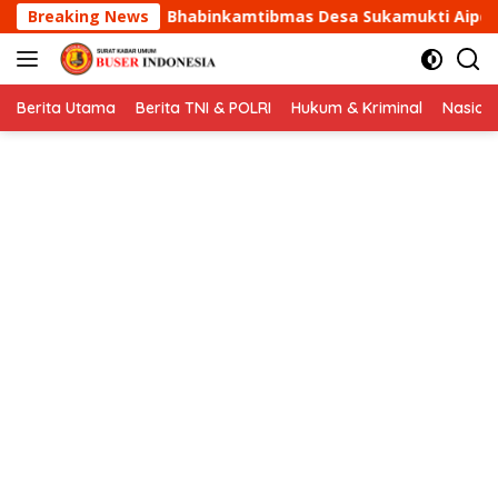
Langsung
bmas Desa Sukamukti Aipda Agus Sukmana Laksanakan Silat
Breaking News
ke
konten
Berita Utama
Berita TNI & POLRI
Hukum & Kriminal
Nasion