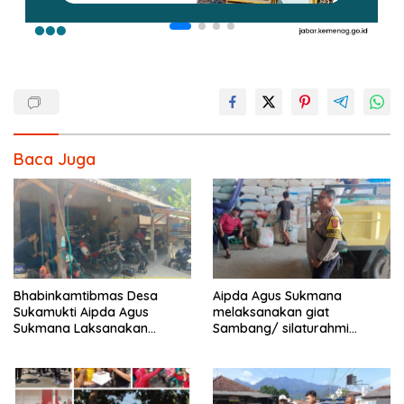
Baca Juga
Bhabinkamtibmas Desa
Aipda Agus Sukmana
Sukamukti Aipda Agus
melaksanakan giat
Sukmana Laksanakan
Sambang/ silaturahmi
Silaturahmi Kamtibmas dan
kamtibmas ke warga
Dumas Keliling dalam
masyarakat
Rangka BEYOND TRUST
PRESISI.