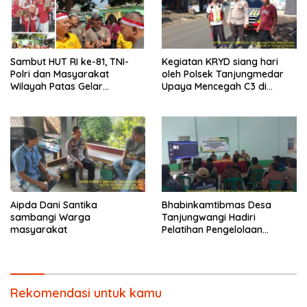
Sambut HUT RI ke-81, TNI-
Kegiatan KRYD siang hari
Polri dan Masyarakat
oleh Polsek Tanjungmedar
Wilayah Patas Gelar
Upaya Mencegah C3 di
Olahraga Bersama dan
Wilayah hukum Kecamatan
Botram Kemerdekaan.
Tanjungmedar
Aipda Dani Santika
Bhabinkamtibmas Desa
sambangi Warga
Tanjungwangi Hadiri
masyarakat
Pelatihan Pengelolaan
Tanaman Terpadu (PTT)
Padi Sawah
Rekomendasi untuk kamu