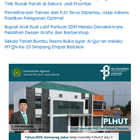
Titik Rusak Parah di Sekuro Jadi Prioritas
Pemeliharaan Taman dan PJU Terus Dipantau, Usep Adiana
Pastikan Pelayanan Optimal
Bupati Andi Rudi Latif Perkuat SDM Melalui Disnakertrans
Pelatihan Desain Grafis dan Barbershop.
Sekda Tanah Bumbu Resmi Buka Syiar Al-Qur’an melalui
MTQN Ke-23 Simpang Empat Batulicin.