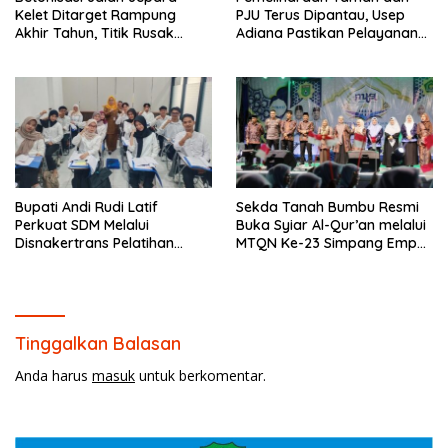
Kelet Ditarget Rampung
PJU Terus Dipantau, Usep
Akhir Tahun, Titik Rusak
Adiana Pastikan Pelayanan
Parah di Sekuro Jadi
Optimal
Prioritas
Bupati Andi Rudi Latif
Sekda Tanah Bumbu Resmi
Perkuat SDM Melalui
Buka Syiar Al-Qur’an melalui
Disnakertrans Pelatihan
MTQN Ke-23 Simpang Empat
Desain Grafis dan
Batulicin.
Barbershop.
Tinggalkan Balasan
Anda harus
masuk
untuk berkomentar.