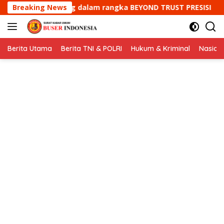
Langsung
angka BEYOND TRUST PRESISI
Breaking News
Bripka Yuyun Yuwana sa
ke
konten
Berita Utama
Berita TNI & POLRI
Hukum & Kriminal
Nasion