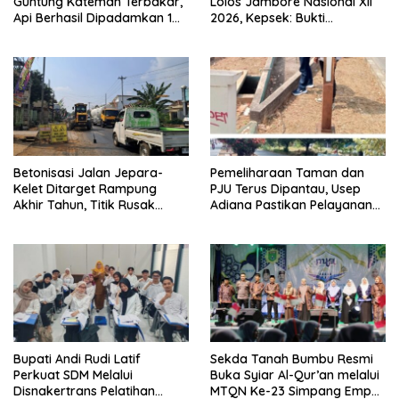
Guntung Kateman Terbakar,
Lolos Jambore Nasional XII
Api Berhasil Dipadamkan 1
2026, Kepsek: Bukti
Jam
Pembinaan Pramuka
Berkelanjutan
Betonisasi Jalan Jepara-
Pemeliharaan Taman dan
Kelet Ditarget Rampung
PJU Terus Dipantau, Usep
Akhir Tahun, Titik Rusak
Adiana Pastikan Pelayanan
Parah di Sekuro Jadi
Optimal
Prioritas
Bupati Andi Rudi Latif
Sekda Tanah Bumbu Resmi
Perkuat SDM Melalui
Buka Syiar Al-Qur’an melalui
Disnakertrans Pelatihan
MTQN Ke-23 Simpang Empat