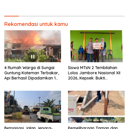
Desain Grafis dan
Batulicin.
Barbershop.
Rekomendasi untuk kamu
4 Rumah Warga di Sungai
Siswa MTsN 2 Tembilahan
Guntung Kateman Terbakar,
Lolos Jambore Nasional XII
Api Berhasil Dipadamkan 1
2026, Kepsek: Bukti
Jam
Pembinaan Pramuka
Berkelanjutan
Betonisasi Jalan Jepara-
Pemeliharaan Taman dan