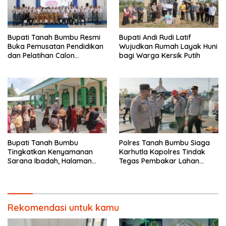
Bupati Tanah Bumbu Resmi
Bupati Andi Rudi Latif
Buka Pemusatan Pendidikan
Wujudkan Rumah Layak Huni
dan Pelatihan Calon
bagi Warga Kersik Putih
Paskibraka 2026.
Bupati Tanah Bumbu
Polres Tanah Bumbu Siaga
Tingkatkan Kenyamanan
Karhutla Kapolres Tindak
Sarana Ibadah, Halaman
Tegas Pembakar Lahan
Masjid di Desa Mantawakan
Edukasi Tetap Dijalankan.
Mulia Kini Lebih Tertata
Rekomendasi untuk kamu