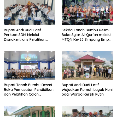
Bupati Andi Rudi Latif
Sekda Tanah Bumbu Resmi
Perkuat SDM Melalui
Buka Syiar Al-Qur’an melalui
Disnakertrans Pelatihan
MTQN Ke-23 Simpang Empat
Desain Grafis dan
Batulicin.
Barbershop.
Bupati Tanah Bumbu Resmi
Bupati Andi Rudi Latif
Buka Pemusatan Pendidikan
Wujudkan Rumah Layak Huni
dan Pelatihan Calon
bagi Warga Kersik Putih
Paskibraka 2026.