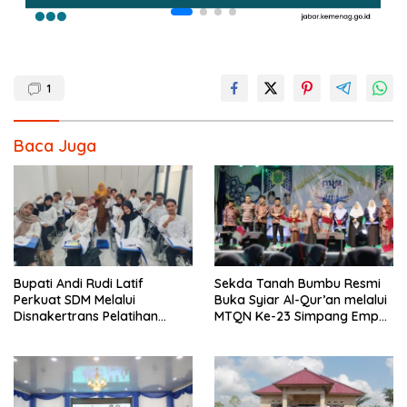
1
Baca Juga
Bupati Andi Rudi Latif
Sekda Tanah Bumbu Resmi
Perkuat SDM Melalui
Buka Syiar Al-Qur’an melalui
Disnakertrans Pelatihan
MTQN Ke-23 Simpang Empat
Desain Grafis dan
Batulicin.
Barbershop.