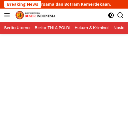
Langsung
 dan Botram Kemerdekaan.
Breaking News
Siswa MTsN 2 Tembilahan L
ke
konten
Berita Utama
Berita TNI & POLRI
Hukum & Kriminal
Nasion