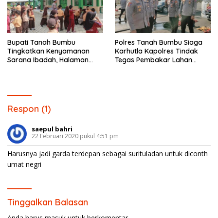
Bupati Tanah Bumbu
Polres Tanah Bumbu Siaga
Tingkatkan Kenyamanan
Karhutla Kapolres Tindak
Sarana Ibadah, Halaman
Tegas Pembakar Lahan
Masjid di Desa Mantawakan
Edukasi Tetap Dijalankan.
Mulia Kini Lebih Tertata
Respon (1)
saepul bahri
22 Februari 2020 pukul 4:51 pm
Harusnya jadi garda terdepan sebagai surituladan untuk diconth
umat negri
Tinggalkan Balasan
Anda harus
masuk
untuk berkomentar.