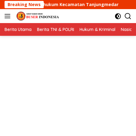
Langsung
m Kecamatan Tanjungmedar
Breaking News
Aipda Dani Santika samba
ke
konten
Berita Utama
Berita TNI & POLRI
Hukum & Kriminal
Nasion