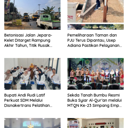
Betonisasi Jalan Jepara-
Pemeliharaan Taman dan
Kelet Ditarget Rampung
PJU Terus Dipantau, Usep
Akhir Tahun, Titik Rusak
Adiana Pastikan Pelayanan
Parah di Sekuro Jadi
Optimal
Prioritas
Bupati Andi Rudi Latif
Sekda Tanah Bumbu Resmi
Perkuat SDM Melalui
Buka Syiar Al-Qur’an melalui
Disnakertrans Pelatihan
MTQN Ke-23 Simpang Empat
Desain Grafis dan
Batulicin.
Barbershop.