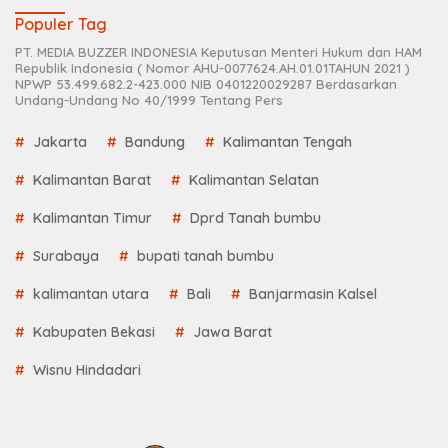
Populer Tag
PT. MEDIA BUZZER INDONESIA Keputusan Menteri Hukum dan HAM
Republik Indonesia ( Nomor AHU-0077624.AH.01.01TAHUN 2021 )
NPWP 53.499.682.2-423.000 NIB 0401220029287 Berdasarkan
Undang-Undang No 40/1999 Tentang Pers
Jakarta
Bandung
Kalimantan Tengah
Kalimantan Barat
Kalimantan Selatan
Kalimantan Timur
Dprd Tanah bumbu
Surabaya
bupati tanah bumbu
kalimantan utara
Bali
Banjarmasin Kalsel
Kabupaten Bekasi
Jawa Barat
Wisnu Hindadari