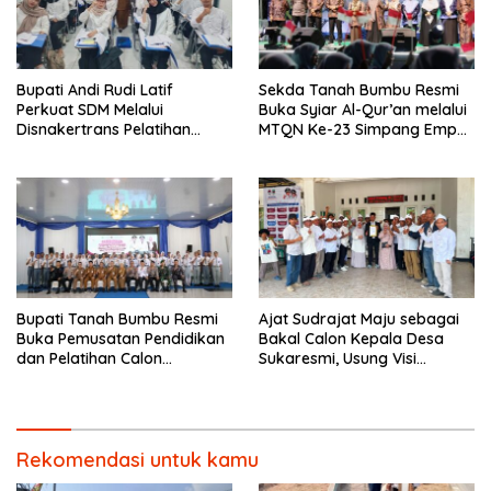
Bupati Andi Rudi Latif
Sekda Tanah Bumbu Resmi
Perkuat SDM Melalui
Buka Syiar Al-Qur’an melalui
Disnakertrans Pelatihan
MTQN Ke-23 Simpang Empat
Desain Grafis dan
Batulicin.
Barbershop.
Bupati Tanah Bumbu Resmi
Ajat Sudrajat Maju sebagai
Buka Pemusatan Pendidikan
Bakal Calon Kepala Desa
dan Pelatihan Calon
Sukaresmi, Usung Visi
Paskibraka 2026.
Pembangunan dan
Pemberdayaan Masyarakat
Rekomendasi untuk kamu