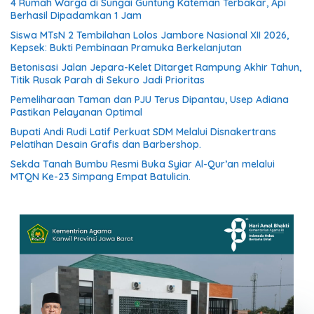
4 Rumah Warga di Sungai Guntung Kateman Terbakar, Api
Berhasil Dipadamkan 1 Jam
Siswa MTsN 2 Tembilahan Lolos Jambore Nasional XII 2026,
Kepsek: Bukti Pembinaan Pramuka Berkelanjutan
Betonisasi Jalan Jepara-Kelet Ditarget Rampung Akhir Tahun,
Titik Rusak Parah di Sekuro Jadi Prioritas
Pemeliharaan Taman dan PJU Terus Dipantau, Usep Adiana
Pastikan Pelayanan Optimal
Bupati Andi Rudi Latif Perkuat SDM Melalui Disnakertrans
Pelatihan Desain Grafis dan Barbershop.
Sekda Tanah Bumbu Resmi Buka Syiar Al-Qur’an melalui
MTQN Ke-23 Simpang Empat Batulicin.