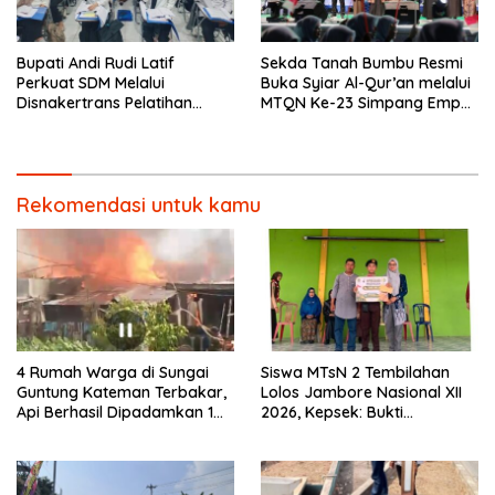
Bupati Andi Rudi Latif
Sekda Tanah Bumbu Resmi
Perkuat SDM Melalui
Buka Syiar Al-Qur’an melalui
Disnakertrans Pelatihan
MTQN Ke-23 Simpang Empat
Desain Grafis dan
Batulicin.
Barbershop.
Rekomendasi untuk kamu
4 Rumah Warga di Sungai
Siswa MTsN 2 Tembilahan
Guntung Kateman Terbakar,
Lolos Jambore Nasional XII
Api Berhasil Dipadamkan 1
2026, Kepsek: Bukti
Jam
Pembinaan Pramuka
Berkelanjutan