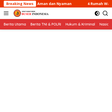
Langsung
n Nyaman
Breaking News
4 Rumah Warga di Sungai Guntung Kateman 
ke
konten
Berita Utama
Berita TNI & POLRI
Hukum & Kriminal
Nasion