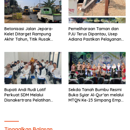
Betonisasi Jalan Jepara-
Pemeliharaan Taman dan
Kelet Ditarget Rampung
PJU Terus Dipantau, Usep
Akhir Tahun, Titik Rusak
Adiana Pastikan Pelayanan
Parah di Sekuro Jadi
Optimal
Prioritas
Bupati Andi Rudi Latif
Sekda Tanah Bumbu Resmi
Perkuat SDM Melalui
Buka Syiar Al-Qur’an melalui
Disnakertrans Pelatihan
MTQN Ke-23 Simpang Empat
Desain Grafis dan
Batulicin.
Barbershop.
Tinggalkan Balasan