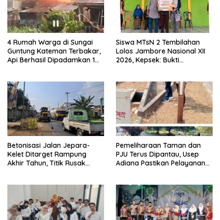
4 Rumah Warga di Sungai
Siswa MTsN 2 Tembilahan
Guntung Kateman Terbakar,
Lolos Jambore Nasional XII
Api Berhasil Dipadamkan 1
2026, Kepsek: Bukti
Jam
Pembinaan Pramuka
Berkelanjutan
Betonisasi Jalan Jepara-
Pemeliharaan Taman dan
Kelet Ditarget Rampung
PJU Terus Dipantau, Usep
Akhir Tahun, Titik Rusak
Adiana Pastikan Pelayanan
Parah di Sekuro Jadi
Optimal
Prioritas