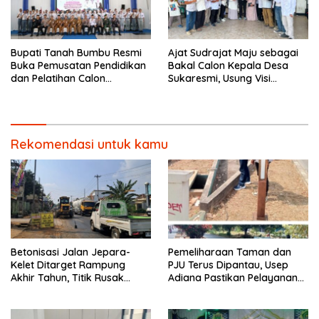
Bupati Tanah Bumbu Resmi
Ajat Sudrajat Maju sebagai
Buka Pemusatan Pendidikan
Bakal Calon Kepala Desa
dan Pelatihan Calon
Sukaresmi, Usung Visi
Paskibraka 2026.
Pembangunan dan
Pemberdayaan Masyarakat
Rekomendasi untuk kamu
Betonisasi Jalan Jepara-
Pemeliharaan Taman dan
Kelet Ditarget Rampung
PJU Terus Dipantau, Usep
Akhir Tahun, Titik Rusak
Adiana Pastikan Pelayanan
Parah di Sekuro Jadi
Optimal
Prioritas