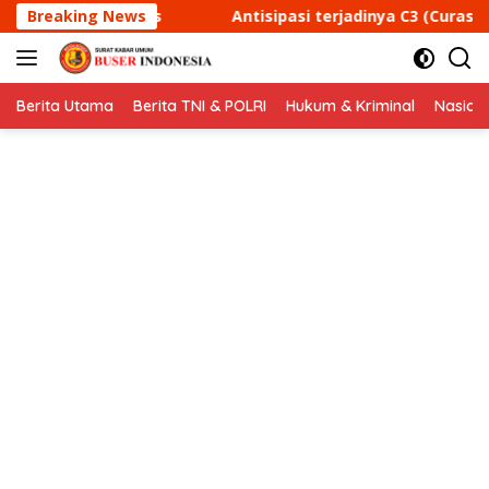
Langsung
tisipasi terjadinya C3 (Curas,Curat, dan Curanmor) Polsek T
Breaking News
ke
konten
Berita Utama
Berita TNI & POLRI
Hukum & Kriminal
Nasion