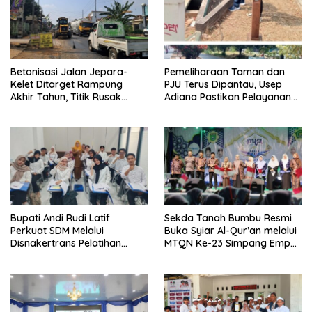
Betonisasi Jalan Jepara-
Pemeliharaan Taman dan
Kelet Ditarget Rampung
PJU Terus Dipantau, Usep
Akhir Tahun, Titik Rusak
Adiana Pastikan Pelayanan
Parah di Sekuro Jadi
Optimal
Prioritas
Bupati Andi Rudi Latif
Sekda Tanah Bumbu Resmi
Perkuat SDM Melalui
Buka Syiar Al-Qur’an melalui
Disnakertrans Pelatihan
MTQN Ke-23 Simpang Empat
Desain Grafis dan
Batulicin.
Barbershop.