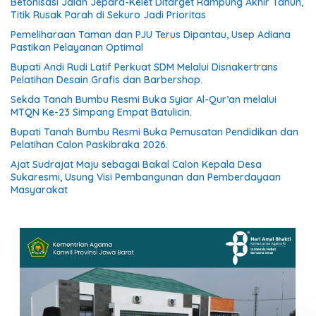
Betonisasi Jalan Jepara-Kelet Ditarget Rampung Akhir Tahun,
Titik Rusak Parah di Sekuro Jadi Prioritas
Pemeliharaan Taman dan PJU Terus Dipantau, Usep Adiana
Pastikan Pelayanan Optimal
Bupati Andi Rudi Latif Perkuat SDM Melalui Disnakertrans
Pelatihan Desain Grafis dan Barbershop.
Sekda Tanah Bumbu Resmi Buka Syiar Al-Qur’an melalui
MTQN Ke-23 Simpang Empat Batulicin.
Bupati Tanah Bumbu Resmi Buka Pemusatan Pendidikan dan
Pelatihan Calon Paskibraka 2026.
Ajat Sudrajat Maju sebagai Bakal Calon Kepala Desa
Sukaresmi, Usung Visi Pembangunan dan Pemberdayaan
Masyarakat