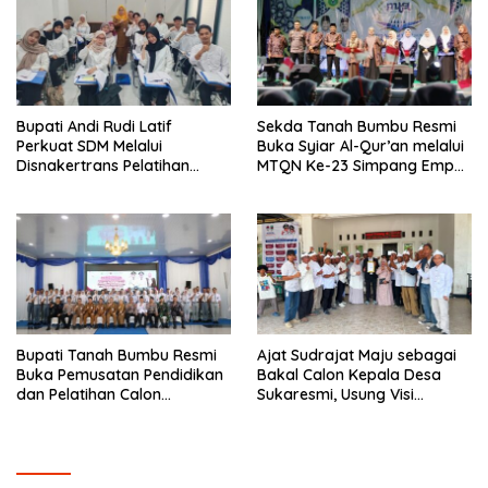
Bupati Andi Rudi Latif
Sekda Tanah Bumbu Resmi
Perkuat SDM Melalui
Buka Syiar Al-Qur’an melalui
Disnakertrans Pelatihan
MTQN Ke-23 Simpang Empat
Desain Grafis dan
Batulicin.
Barbershop.
Bupati Tanah Bumbu Resmi
Ajat Sudrajat Maju sebagai
Buka Pemusatan Pendidikan
Bakal Calon Kepala Desa
dan Pelatihan Calon
Sukaresmi, Usung Visi
Paskibraka 2026.
Pembangunan dan
Pemberdayaan Masyarakat