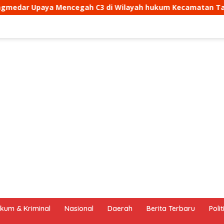
di Wilayah hukum Kecamatan Tanjungmedar
Aipda Dan
kum & Kriminal
Nasional
Daerah
Berita Terbaru
Polit