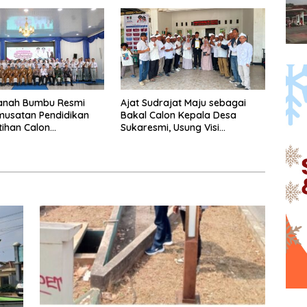
Tanah Bumbu Resmi
Ajat Sudrajat Maju sebagai
musatan Pendidikan
Bakal Calon Kepala Desa
tihan Calon
Sukaresmi, Usung Visi
ka 2026.
Pembangunan dan
Pemberdayaan Masyarakat