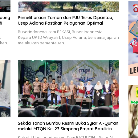
mpung
Pemeliharaan Taman dan PJU Terus Dipantau,
di
Usep Adiana Pastikan Pelayanan Optimal
Buserindonews.com BEKASI, Buser Indonesia –
di
Kepala UPTD Wilayah I, Usep Adiana, bersama jajaran
akan.
melakukan pemantauan…
Sekda Tanah Bumbu Resmi Buka Syiar Al-Qur’an
melalui MTQN Ke-23 Simpang Empat Batulicin.
Kalsel || buserindonews. Com BATULICIN – Syiar Al-