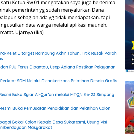
 satu Ketua Rw 01 mengatakan saya juga berterima
 pihak pemerintah yg sudah menyalurkan Dana
alapun sebagian ada yg tidak mendapatkan, tapi
ngusulkan data warga melalui aplikasi mauneh,
atat. Ujarnya (ika)
ara-Kelet Ditarget Rampung Akhir Tahun, Titik Rusak Parah
as
an PJU Terus Dipantau, Usep Adiana Pastikan Pelayanan
f Perkuat SDM Melalui Disnakertrans Pelatihan Desain Grafis
esmi Buka Syiar Al-Qur’an melalui MTQN Ke-23 Simpang
Resmi Buka Pemusatan Pendidikan dan Pelatihan Calon
ebagai Bakal Calon Kepala Desa Sukaresmi, Usung Visi
emberdayaan Masyarakat