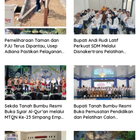
Pemeliharaan Taman dan
Bupati Andi Rudi Latif
PJU Terus Dipantau, Usep
Perkuat SDM Melalui
Adiana Pastikan Pelayanan
Disnakertrans Pelatihan
Optimal
Desain Grafis dan
Barbershop.
Sekda Tanah Bumbu Resmi
Bupati Tanah Bumbu Resmi
Buka Syiar Al-Qur’an melalui
Buka Pemusatan Pendidikan
MTQN Ke-23 Simpang Empat
dan Pelatihan Calon
Batulicin.
Paskibraka 2026.