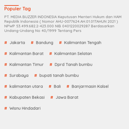
Populer Tag
PT. MEDIA BUZZER INDONESIA Keputusan Menteri Hukum dan HAM
Republik Indonesia ( Nomor AHU-0077624.AH.01.01TAHUN 2021 )
NPWP 53.499.682.2-423.000 NIB 0401220029287 Berdasarkan
Undang-Undang No 40/1999 Tentang Pers
Jakarta
Bandung
Kalimantan Tengah
Kalimantan Barat
Kalimantan Selatan
Kalimantan Timur
Dprd Tanah bumbu
Surabaya
bupati tanah bumbu
kalimantan utara
Bali
Banjarmasin Kalsel
Kabupaten Bekasi
Jawa Barat
Wisnu Hindadari