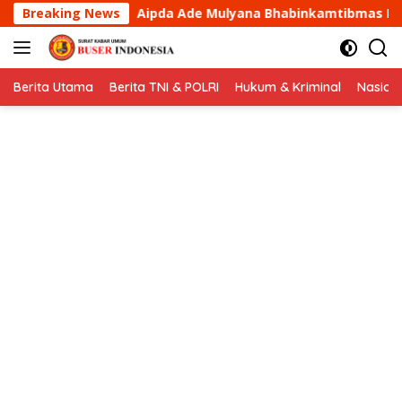
Langsung
de Mulyana Bhabinkamtibmas Desa Cikaramas Tanjungmedar
Breaking News
ke
konten
Berita Utama
Berita TNI & POLRI
Hukum & Kriminal
Nasion