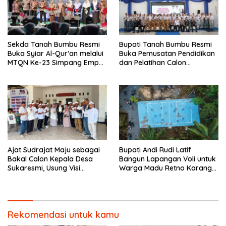
Sekda Tanah Bumbu Resmi
Bupati Tanah Bumbu Resmi
Buka Syiar Al-Qur’an melalui
Buka Pemusatan Pendidikan
MTQN Ke-23 Simpang Empat
dan Pelatihan Calon
Batulicin.
Paskibraka 2026.
Ajat Sudrajat Maju sebagai
Bupati Andi Rudi Latif
Bakal Calon Kepala Desa
Bangun Lapangan Voli untuk
Sukaresmi, Usung Visi
Warga Madu Retno Karang
Pembangunan dan
Bintang.
Pemberdayaan Masyarakat
Rekomendasi untuk kamu