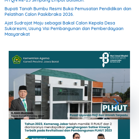
MTQN Ke-23 Simpang Empat Batulicin.
Bupati Tanah Bumbu Resmi Buka Pemusatan Pendidikan dan
Pelatihan Calon Paskibraka 2026.
Ajat Sudrajat Maju sebagai Bakal Calon Kepala Desa
Sukaresmi, Usung Visi Pembangunan dan Pemberdayaan
Masyarakat