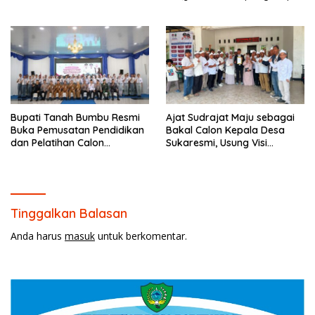
Desain Grafis dan
Batulicin.
Barbershop.
Bupati Tanah Bumbu Resmi
Ajat Sudrajat Maju sebagai
Buka Pemusatan Pendidikan
Bakal Calon Kepala Desa
dan Pelatihan Calon
Sukaresmi, Usung Visi
Paskibraka 2026.
Pembangunan dan
Pemberdayaan Masyarakat
Tinggalkan Balasan
Anda harus
masuk
untuk berkomentar.