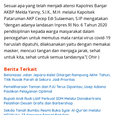
Sesuai apa yang telah menjadi atensi Kapolres Banjar
AKBP Melda Yanny, S.I.K., M.H. melalui Kapolsek
Pataruman AKP Cecep Edi Sulaeman, S.IP mengatakan
“dengan adanya landasan Inpres RI No. 6 Tahun 2020
pendisiplinan kepada warga masyarakat dalam
pencegahan untuk memutus mata rantai virus covid-19
haruslah dipatuhi, dilaksanakan yaitu dengan memakai
masker, mencuci tangan dan menjaga jarak, sehat
untuk kita, sehat untuk semua tandasnya.”( Ohir )
Berita Terkait
Betonisasi Jalan Jepara-Kelet Ditarget Rampung Akhir Tahun,
Titik Rusak Parah di Sekuro Jadi Prioritas
Pemeliharaan Taman dan PJU Terus Dipantau, Usep Adiana
Pastikan Pelayanan Optimal
Bupati Andi Rudi Latif Perkuat SDM Melalui Disnakertrans
Pelatihan Desain Grafis dan Barbershop.
Sekda Tanah Bumbu Resmi Buka Syiar Al-Qur’an melalui