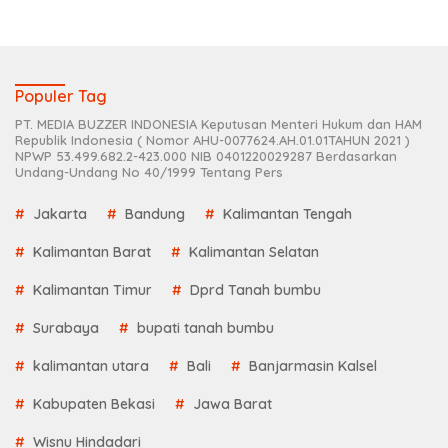
Populer Tag
PT. MEDIA BUZZER INDONESIA Keputusan Menteri Hukum dan HAM
Republik Indonesia ( Nomor AHU-0077624.AH.01.01TAHUN 2021 )
NPWP 53.499.682.2-423.000 NIB 0401220029287 Berdasarkan
Undang-Undang No 40/1999 Tentang Pers
Jakarta
Bandung
Kalimantan Tengah
Kalimantan Barat
Kalimantan Selatan
Kalimantan Timur
Dprd Tanah bumbu
Surabaya
bupati tanah bumbu
kalimantan utara
Bali
Banjarmasin Kalsel
Kabupaten Bekasi
Jawa Barat
Wisnu Hindadari