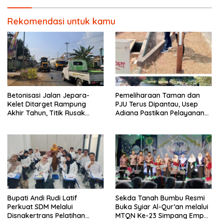
Rekomendasi untuk kamu
Betonisasi Jalan Jepara-
Pemeliharaan Taman dan
Kelet Ditarget Rampung
PJU Terus Dipantau, Usep
Akhir Tahun, Titik Rusak
Adiana Pastikan Pelayanan
Parah di Sekuro Jadi
Optimal
Prioritas
Bupati Andi Rudi Latif
Sekda Tanah Bumbu Resmi
Perkuat SDM Melalui
Buka Syiar Al-Qur’an melalui
Disnakertrans Pelatihan
MTQN Ke-23 Simpang Empat