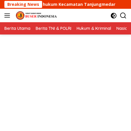
Langsung
um Kecamatan Tanjungmedar
Breaking News
Aipda Dani Santika samb
ke
konten
Berita Utama
Berita TNI & POLRI
Hukum & Kriminal
Nasion