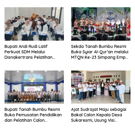
Prioritas
Bupati Andi Rudi Latif
Sekda Tanah Bumbu Resmi
Perkuat SDM Melalui
Buka Syiar Al-Qur’an melalui
Disnakertrans Pelatihan
MTQN Ke-23 Simpang Empat
Desain Grafis dan
Batulicin.
Barbershop.
Bupati Tanah Bumbu Resmi
Ajat Sudrajat Maju sebagai
Buka Pemusatan Pendidikan
Bakal Calon Kepala Desa
dan Pelatihan Calon
Sukaresmi, Usung Visi
Paskibraka 2026.
Pembangunan dan
Pemberdayaan Masyarakat