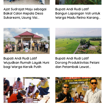
Ajat Sudrajat Maju sebagai
Bupati Andi Rudi Latif
Bakal Calon Kepala Desa
Bangun Lapangan Voli untuk
Sukaresmi, Usung Visi
Warga Madu Retno Karang
Pembangunan dan
Bintang.
Pemberdayaan Masyarakat
Bupati Andi Rudi Latif
Bupati Andi Rudi Latif
Wujudkan Rumah Layak Huni
Dorong Produktivitas Petani
bagi Warga Kersik Putih
dan Petambak Lewat
Pengaspalan Jalan di Desa
Sepunggur