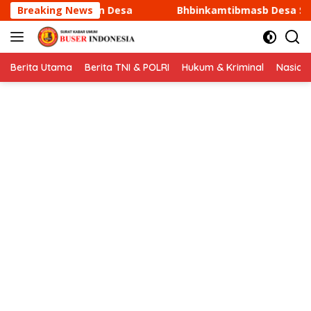
Langsung
Breaking News
Bhbinkamtibmasb Desa Sukamantri Sambang dan Koord
ke
konten
Berita Utama
Berita TNI & POLRI
Hukum & Kriminal
Nasion