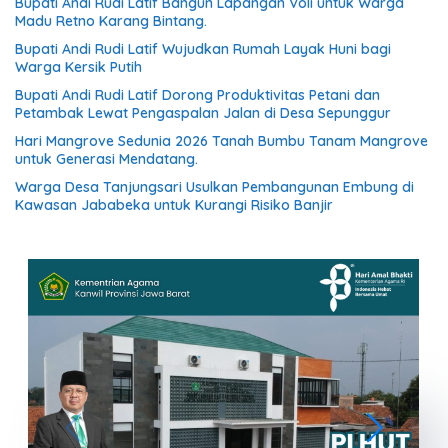
Bupati Andi Rudi Latif Bangun Lapangan Voli untuk Warga
Madu Retno Karang Bintang.
Bupati Andi Rudi Latif Wujudkan Rumah Layak Huni bagi
Warga Kersik Putih
Bupati Andi Rudi Latif Dorong Produktivitas Petani dan
Petambak Lewat Pengaspalan Jalan di Desa Sepunggur
Hari Mangrove Sedunia 2026 Tanah Bumbu Tanam Mangrove
untuk Generasi Mendatang.
Warga Desa Tanjungsari Usulkan Pembangunan Embung di
Kawasan Jababeka untuk Kurangi Risiko Banjir