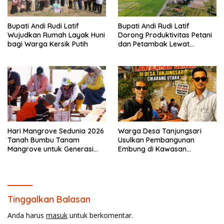
Bupati Andi Rudi Latif
Bupati Andi Rudi Latif
Wujudkan Rumah Layak Huni
Dorong Produktivitas Petani
bagi Warga Kersik Putih
dan Petambak Lewat
Pengaspalan Jalan di Desa
Sepunggur
Hari Mangrove Sedunia 2026
Warga Desa Tanjungsari
Tanah Bumbu Tanam
Usulkan Pembangunan
Mangrove untuk Generasi
Embung di Kawasan
Mendatang.
Jababeka untuk Kurangi
Risiko Banjir
Tinggalkan Balasan
Anda harus
masuk
untuk berkomentar.