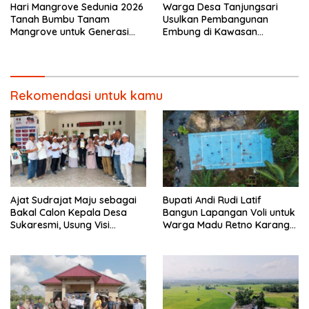
Hari Mangrove Sedunia 2026
Warga Desa Tanjungsari
Tanah Bumbu Tanam
Usulkan Pembangunan
Mangrove untuk Generasi
Embung di Kawasan
Mendatang.
Jababeka untuk Kurangi
Risiko Banjir
Rekomendasi untuk kamu
Ajat Sudrajat Maju sebagai
Bupati Andi Rudi Latif
Bakal Calon Kepala Desa
Bangun Lapangan Voli untuk
Sukaresmi, Usung Visi
Warga Madu Retno Karang
Pembangunan dan
Bintang.
Pemberdayaan Masyarakat