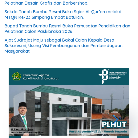
Pelatihan Desain Grafis dan Barbershop.
Sekda Tanah Bumbu Resmi Buka Syiar Al-Qur’an melalui
MTQN Ke-23 Simpang Empat Batulicin.
Bupati Tanah Bumbu Resmi Buka Pemusatan Pendidikan dan
Pelatihan Calon Paskibraka 2026.
Ajat Sudrajat Maju sebagai Bakal Calon Kepala Desa
Sukaresmi, Usung Visi Pembangunan dan Pemberdayaan
Masyarakat