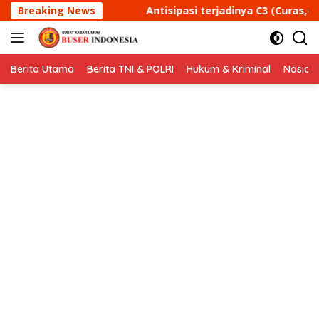
Langsung
ipasi terjadinya C3 (Curas,Curat, dan Curanmor) Polsek Tan
Breaking News
ke
konten
Berita Utama
Berita TNI & POLRI
Hukum & Kriminal
Nasion