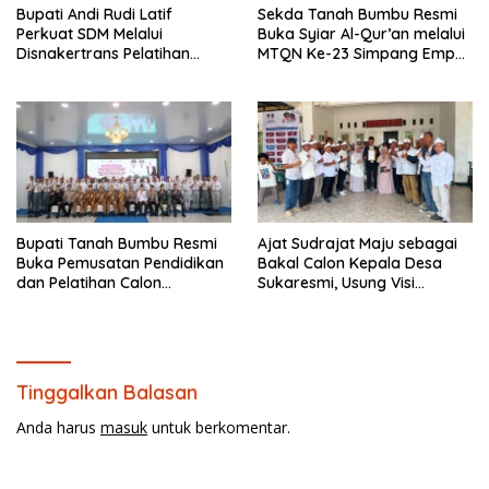
Bupati Andi Rudi Latif
Sekda Tanah Bumbu Resmi
Perkuat SDM Melalui
Buka Syiar Al-Qur’an melalui
Disnakertrans Pelatihan
MTQN Ke-23 Simpang Empat
Desain Grafis dan
Batulicin.
Barbershop.
Bupati Tanah Bumbu Resmi
Ajat Sudrajat Maju sebagai
Buka Pemusatan Pendidikan
Bakal Calon Kepala Desa
dan Pelatihan Calon
Sukaresmi, Usung Visi
Paskibraka 2026.
Pembangunan dan
Pemberdayaan Masyarakat
Tinggalkan Balasan
Anda harus
masuk
untuk berkomentar.