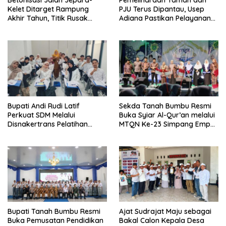
Kelet Ditarget Rampung
PJU Terus Dipantau, Usep
Akhir Tahun, Titik Rusak
Adiana Pastikan Pelayanan
Parah di Sekuro Jadi
Optimal
Prioritas
Bupati Andi Rudi Latif
Sekda Tanah Bumbu Resmi
Perkuat SDM Melalui
Buka Syiar Al-Qur’an melalui
Disnakertrans Pelatihan
MTQN Ke-23 Simpang Empat
Desain Grafis dan
Batulicin.
Barbershop.
Bupati Tanah Bumbu Resmi
Ajat Sudrajat Maju sebagai
Buka Pemusatan Pendidikan
Bakal Calon Kepala Desa