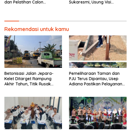
dan Pelatihan Calon
Sukaresmi, Usung Visi
Paskibraka 2026.
Pembangunan dan
Pemberdayaan Masyarakat
Rekomendasi untuk kamu
Betonisasi Jalan Jepara-
Pemeliharaan Taman dan
Kelet Ditarget Rampung
PJU Terus Dipantau, Usep
Akhir Tahun, Titik Rusak
Adiana Pastikan Pelayanan
Parah di Sekuro Jadi
Optimal
Prioritas