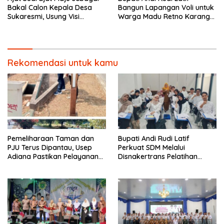
Bakal Calon Kepala Desa
Bangun Lapangan Voli untuk
Sukaresmi, Usung Visi
Warga Madu Retno Karang
Pembangunan dan
Bintang.
Pemberdayaan Masyarakat
Rekomendasi untuk kamu
Pemeliharaan Taman dan
Bupati Andi Rudi Latif
PJU Terus Dipantau, Usep
Perkuat SDM Melalui
Adiana Pastikan Pelayanan
Disnakertrans Pelatihan
Optimal
Desain Grafis dan
Barbershop.