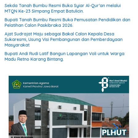
Sekda Tanah Bumbu Resmi Buka Syiar Al-Qur’an melalui
MTQN Ke-23 Simpang Empat Batulicin.
Bupati Tanah Bumbu Resmi Buka Pemusatan Pendidikan dan
Pelatihan Calon Paskibraka 2026.
Ajat Sudrajat Maju sebagai Bakal Calon Kepala Desa
Sukaresmi, Usung Visi Pembangunan dan Pemberdayaan
Masyarakat
Bupati Andi Rudi Latif Bangun Lapangan Voli untuk Warga
Madu Retno Karang Bintang.