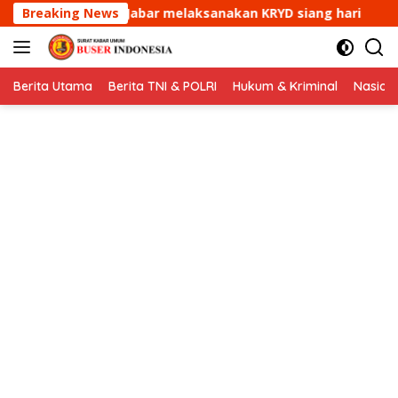
Langsung
sanakan KRYD siang hari
Breaking News
Aipda Ade Mulyana Bhabink
ke
konten
Berita Utama
Berita TNI & POLRI
Hukum & Kriminal
Nasion