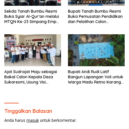
Sekda Tanah Bumbu Resmi
Bupati Tanah Bumbu Resmi
Buka Syiar Al-Qur’an melalui
Buka Pemusatan Pendidikan
MTQN Ke-23 Simpang Empat
dan Pelatihan Calon
Batulicin.
Paskibraka 2026.
Ajat Sudrajat Maju sebagai
Bupati Andi Rudi Latif
Bakal Calon Kepala Desa
Bangun Lapangan Voli untuk
Sukaresmi, Usung Visi
Warga Madu Retno Karang
Pembangunan dan
Bintang.
Pemberdayaan Masyarakat
Tinggalkan Balasan
Anda harus
masuk
untuk berkomentar.