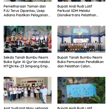
Pemeliharaan Taman dan
Bupati Andi Rudi Latif
PJU Terus Dipantau, Usep
Perkuat SDM Melalui
Adiana Pastikan Pelayanan
Disnakertrans Pelatihan
Optimal
Desain Grafis dan
Barbershop.
Sekda Tanah Bumbu Resmi
Bupati Tanah Bumbu Resmi
Buka Syiar Al-Qur’an melalui
Buka Pemusatan Pendidikan
MTQN Ke-23 Simpang Empat
dan Pelatihan Calon
Batulicin.
Paskibraka 2026.
Ajat Sudrajat Maju sebagai
Bupati Andi Rudi Latif