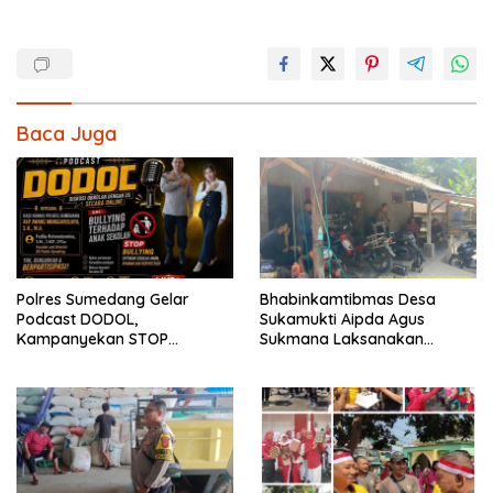
Baca Juga
Polres Sumedang Gelar
Bhabinkamtibmas Desa
Podcast DODOL,
Sukamukti Aipda Agus
Kampanyekan STOP
Sukmana Laksanakan
BULLYING untuk Wujudkan
Silaturahmi Kamtibmas dan
Sekolah Aman dan Nyaman
Dumas Keliling dalam
Rangka BEYOND TRUST
PRESISI.