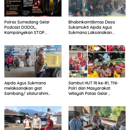
Polres Sumedang Gelar
Bhabinkamtibmas Desa
Podcast DODOL,
Sukamukti Aipda Agus
Kampanyekan STOP
Sukmana Laksanakan
BULLYING untuk Wujudkan
Silaturahmi Kamtibmas dan
Sekolah Aman dan Nyaman
Dumas Keliling dalam
Rangka BEYOND TRUST
PRESISI.
Aipda Agus Sukmana
Sambut HUT RI ke-81, TNI-
melaksanakan giat
Polri dan Masyarakat
Sambang/ silaturahmi
Wilayah Patas Gelar
kamtibmas ke warga
Olahraga Bersama dan
masyarakat
Botram Kemerdekaan.