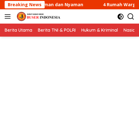
Langsung
aman
Breaking News
4 Rumah Warga di Sungai Guntung Kateman Terba
ke
konten
Berita Utama
Berita TNI & POLRI
Hukum & Kriminal
Nasion