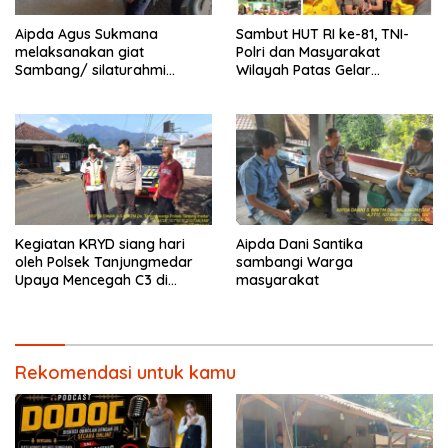
Aipda Agus Sukmana
Sambut HUT RI ke-81, TNI-
melaksanakan giat
Polri dan Masyarakat
Sambang/ silaturahmi
Wilayah Patas Gelar
kamtibmas ke warga
Olahraga Bersama dan
masyarakat
Botram Kemerdekaan.
Kegiatan KRYD siang hari
Aipda Dani Santika
oleh Polsek Tanjungmedar
sambangi Warga
Upaya Mencegah C3 di
masyarakat
Wilayah hukum Kecamatan
Tanjungmedar
Rekomendasi untuk kamu