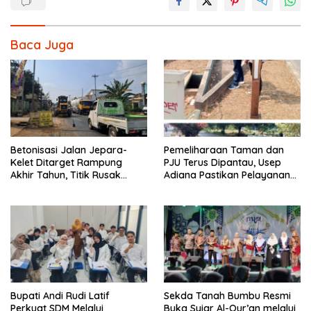
Baca Juga
Betonisasi Jalan Jepara-
Pemeliharaan Taman dan
Kelet Ditarget Rampung
PJU Terus Dipantau, Usep
Akhir Tahun, Titik Rusak
Adiana Pastikan Pelayanan
Parah di Sekuro Jadi
Optimal
Prioritas
Bupati Andi Rudi Latif
Sekda Tanah Bumbu Resmi
Perkuat SDM Melalui
Buka Syiar Al-Qur’an melalui