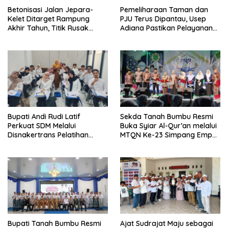
Betonisasi Jalan Jepara-
Pemeliharaan Taman dan
Kelet Ditarget Rampung
PJU Terus Dipantau, Usep
Akhir Tahun, Titik Rusak
Adiana Pastikan Pelayanan
Parah di Sekuro Jadi
Optimal
Prioritas
Bupati Andi Rudi Latif
Sekda Tanah Bumbu Resmi
Perkuat SDM Melalui
Buka Syiar Al-Qur’an melalui
Disnakertrans Pelatihan
MTQN Ke-23 Simpang Empat
Desain Grafis dan
Batulicin.
Barbershop.
Bupati Tanah Bumbu Resmi
Ajat Sudrajat Maju sebagai