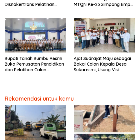
Disnakertrans Pelatihan
MTQN Ke-23 Simpang Empat
Desain Grafis dan
Batulicin.
Barbershop.
Bupati Tanah Bumbu Resmi
Ajat Sudrajat Maju sebagai
Buka Pemusatan Pendidikan
Bakal Calon Kepala Desa
dan Pelatihan Calon
Sukaresmi, Usung Visi
Paskibraka 2026.
Pembangunan dan
Pemberdayaan Masyarakat
Rekomendasi untuk kamu