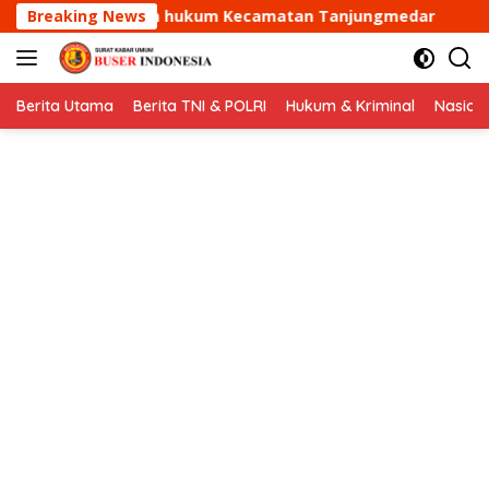
Langsung
 Kecamatan Tanjungmedar
Breaking News
Aipda Dani Santika samban
ke
konten
Berita Utama
Berita TNI & POLRI
Hukum & Kriminal
Nasion