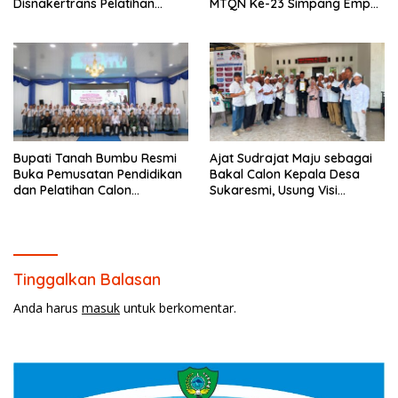
Disnakertrans Pelatihan
MTQN Ke-23 Simpang Empat
Desain Grafis dan
Batulicin.
Barbershop.
Bupati Tanah Bumbu Resmi
Ajat Sudrajat Maju sebagai
Buka Pemusatan Pendidikan
Bakal Calon Kepala Desa
dan Pelatihan Calon
Sukaresmi, Usung Visi
Paskibraka 2026.
Pembangunan dan
Pemberdayaan Masyarakat
Tinggalkan Balasan
Anda harus
masuk
untuk berkomentar.