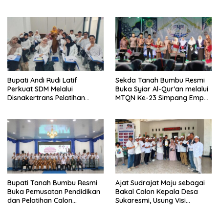
Parah di Sekuro Jadi
Optimal
Prioritas
Bupati Andi Rudi Latif
Sekda Tanah Bumbu Resmi
Perkuat SDM Melalui
Buka Syiar Al-Qur’an melalui
Disnakertrans Pelatihan
MTQN Ke-23 Simpang Empat
Desain Grafis dan
Batulicin.
Barbershop.
Bupati Tanah Bumbu Resmi
Ajat Sudrajat Maju sebagai
Buka Pemusatan Pendidikan
Bakal Calon Kepala Desa
dan Pelatihan Calon
Sukaresmi, Usung Visi
Paskibraka 2026.
Pembangunan dan
Pemberdayaan Masyarakat