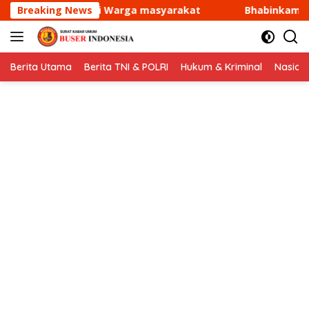
Langsung
yarakat
Breaking News
Bhabinkamtibmas Desa Tanjungwangi Hadiri 
ke
konten
Berita Utama
Berita TNI & POLRI
Hukum & Kriminal
Nasion