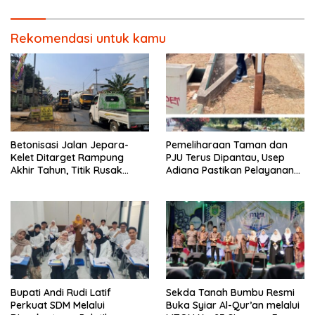
Rekomendasi untuk kamu
Betonisasi Jalan Jepara-
Pemeliharaan Taman dan
Kelet Ditarget Rampung
PJU Terus Dipantau, Usep
Akhir Tahun, Titik Rusak
Adiana Pastikan Pelayanan
Parah di Sekuro Jadi
Optimal
Prioritas
Bupati Andi Rudi Latif
Sekda Tanah Bumbu Resmi
Perkuat SDM Melalui
Buka Syiar Al-Qur’an melalui