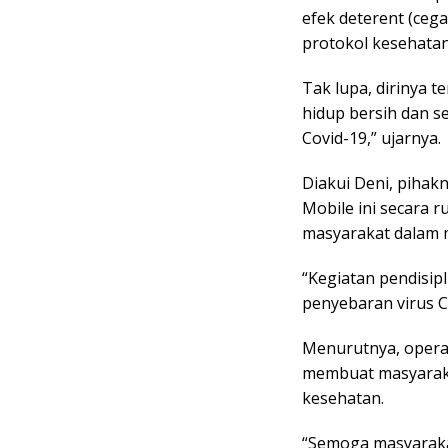
efek deterent (ceg
protokol kesehatan
Tak lupa, dirinya 
hidup bersih dan 
Covid-19,” ujarnya.
Diakui Deni, pihak
Mobile ini secara 
masyarakat dalam 
“Kegiatan pendisi
penyebaran virus C
Menurutnya, operasi
membuat masyaraka
kesehatan.
“Semoga masyaraka