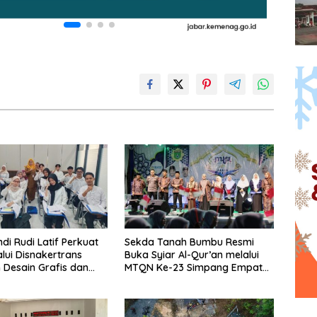
di Rudi Latif Perkuat
Sekda Tanah Bumbu Resmi
lui Disnakertrans
Buka Syiar Al-Qur’an melalui
n Desain Grafis dan
MTQN Ke-23 Simpang Empat
hop.
Batulicin.