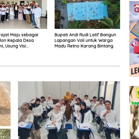
rajat Maju sebagai
Bupati Andi Rudi Latif Bangun
lon Kepala Desa
Lapangan Voli untuk Warga
i, Usung Visi
Madu Retno Karang Bintang.
unan dan
ayaan Masyarakat