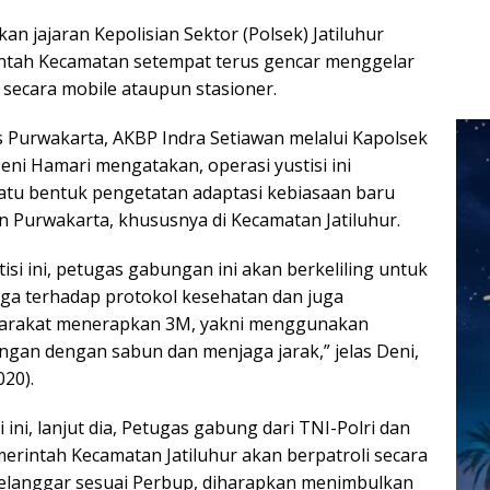
kan jajaran Kepolisian Sektor (Polsek) Jatiluhur
tah Kecamatan setempat terus gencar menggelar
k secara mobile ataupun stasioner.
s Purwakarta, AKBP Indra Setiawan melalui Kapolsek
eni Hamari mengatakan, operasi yustisi ini
atu bentuk pengetatan adaptasi kebiasaan baru
n Purwakarta, khususnya di Kecamatan Jatiluhur.
isi ini, petugas gabungan ini akan berkeliling untuk
ga terhadap protokol kesehatan dan juga
arakat menerapkan 3M, yakni menggunakan
ngan dengan sabun dan menjaga jarak,” jelas Deni,
020).
i ini, lanjut dia, Petugas gabung dari TNI-Polri dan
merintah Kecamatan Jatiluhur akan berpatroli secara
elanggar sesuai Perbup, diharapkan menimbulkan