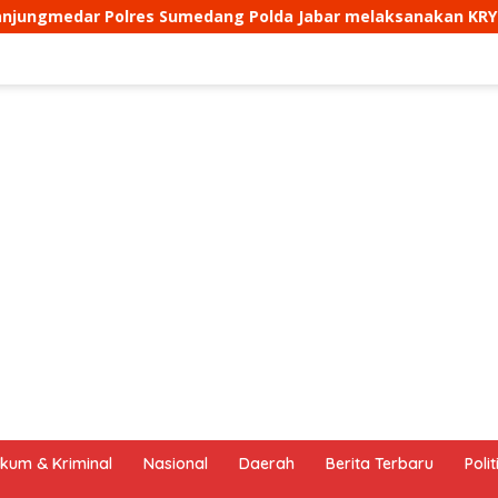
 Jabar melaksanakan KRYD siang hari
Aipda Ade Muly
kum & Kriminal
Nasional
Daerah
Berita Terbaru
Polit