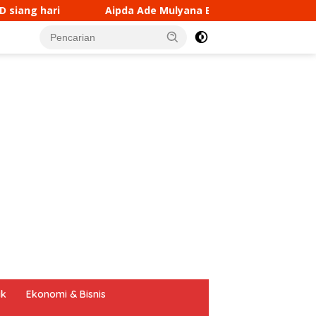
ana Bhabinkamtibmas Desa Cikaramas Tanjungmedar Polres
tutup
ik
Ekonomi & Bisnis