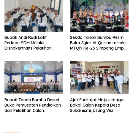
Bupati Andi Rudi Latif
Sekda Tanah Bumbu Resmi
Perkuat SDM Melalui
Buka Syiar Al-Qur’an melalui
Disnakertrans Pelatihan
MTQN Ke-23 Simpang Empat
Desain Grafis dan
Batulicin.
Barbershop.
Bupati Tanah Bumbu Resmi
Ajat Sudrajat Maju sebagai
Buka Pemusatan Pendidikan
Bakal Calon Kepala Desa
dan Pelatihan Calon
Sukaresmi, Usung Visi
Paskibraka 2026.
Pembangunan dan
Pemberdayaan Masyarakat