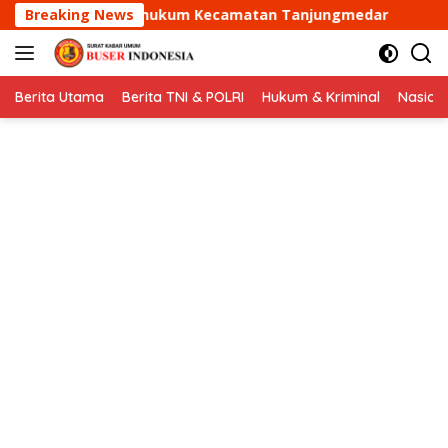
Langsung
m Kecamatan Tanjungmedar
Breaking News
Aipda Dani Santika samba
ke
konten
Berita Utama
Berita TNI & POLRI
Hukum & Kriminal
Nasion