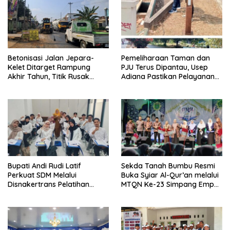
Betonisasi Jalan Jepara-
Pemeliharaan Taman dan
Kelet Ditarget Rampung
PJU Terus Dipantau, Usep
Akhir Tahun, Titik Rusak
Adiana Pastikan Pelayanan
Parah di Sekuro Jadi
Optimal
Prioritas
Bupati Andi Rudi Latif
Sekda Tanah Bumbu Resmi
Perkuat SDM Melalui
Buka Syiar Al-Qur’an melalui
Disnakertrans Pelatihan
MTQN Ke-23 Simpang Empat
Desain Grafis dan
Batulicin.
Barbershop.