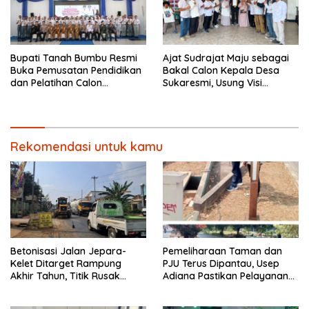
Bupati Tanah Bumbu Resmi
Ajat Sudrajat Maju sebagai
Buka Pemusatan Pendidikan
Bakal Calon Kepala Desa
dan Pelatihan Calon
Sukaresmi, Usung Visi
Paskibraka 2026.
Pembangunan dan
Pemberdayaan Masyarakat
Rekomendasi untuk kamu
Betonisasi Jalan Jepara-
Pemeliharaan Taman dan
Kelet Ditarget Rampung
PJU Terus Dipantau, Usep
Akhir Tahun, Titik Rusak
Adiana Pastikan Pelayanan
Parah di Sekuro Jadi
Optimal
Prioritas