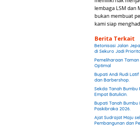
memiliki hak menj
lembaga LSM dan M
bukan membuat per
kami siap menghada
Berita Terkait
Betonisasi Jalan Jep
di Sekuro Jadi Priorit
Pemeliharaan Taman d
Optimal
Bupati Andi Rudi Lati
dan Barbershop.
Sekda Tanah Bumbu R
Empat Batulicin.
Bupati Tanah Bumbu 
Paskibraka 2026.
Ajat Sudrajat Maju s
Pembangunan dan P