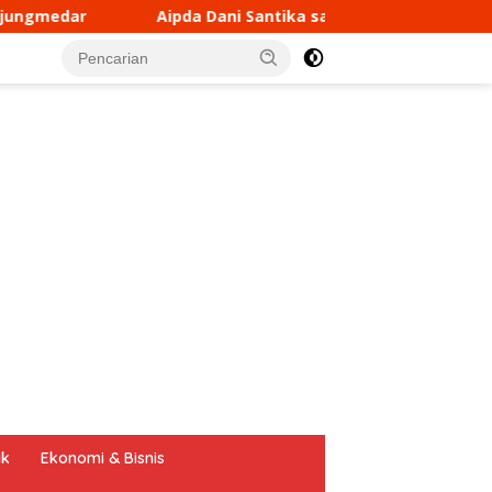
 Dani Santika sambangi Warga masyarakat
Bhabinkam
tutup
ik
Ekonomi & Bisnis