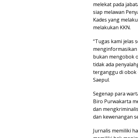
melekat pada jabat
siap melawan Peny
Kades yang melaku
melakukan KKN.
“Tugas kami jelas s
menginformasikan k
bukan mengobok obo
tidak ada penyala
terganggu di obok 
Saepul.
Segenap para wart
Biro Purwakarta m
dan mengkriminalisa
dan kewenangan se
Jurnalis memiliki h