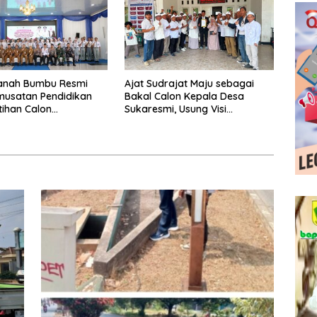
Tanah Bumbu Resmi
Ajat Sudrajat Maju sebagai
musatan Pendidikan
Bakal Calon Kepala Desa
tihan Calon
Sukaresmi, Usung Visi
ka 2026.
Pembangunan dan
Pemberdayaan Masyarakat