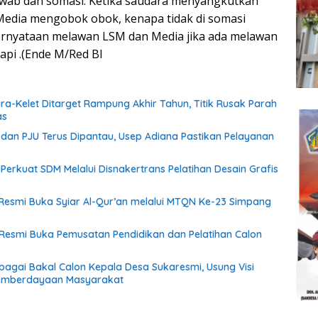
awab dan somasi. Ketika saudara menyangkutkan
edia mengobok obok, kenapa tidak di somasi
nyataan melawan LSM dan Media jika ada melawan
pi .(Ende M/Red BI
ara-Kelet Ditarget Rampung Akhir Tahun, Titik Rusak Parah
as
an PJU Terus Dipantau, Usep Adiana Pastikan Pelayanan
f Perkuat SDM Melalui Disnakertrans Pelatihan Desain Grafis
esmi Buka Syiar Al-Qur’an melalui MTQN Ke-23 Simpang
Resmi Buka Pemusatan Pendidikan dan Pelatihan Calon
ebagai Bakal Calon Kepala Desa Sukaresmi, Usung Visi
emberdayaan Masyarakat