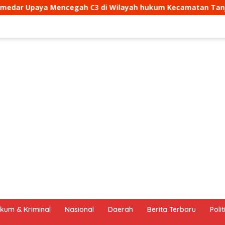
C3 di Wilayah hukum Kecamatan Tanjungmedar
Aipda
kum & Kriminal
Nasional
Daerah
Berita Terbaru
Polit