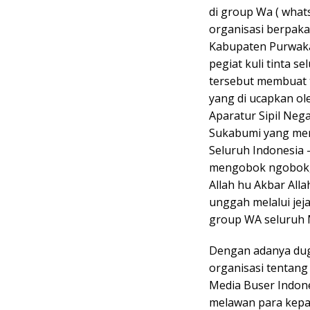
di group Wa ( what
organisasi berpaka
Kabupaten Purwaka
pegiat kuli tinta 
tersebut membuat 
yang di ucapkan ol
Aparatur Sipil Neg
Sukabumi yang meny
Seluruh Indonesia 
mengobok ngobok, 
Allah hu Akbar All
unggah melalui jeja
group WA seluruh 
Dengan adanya du
organisasi tentan
Media Buser Indone
melawan para kep