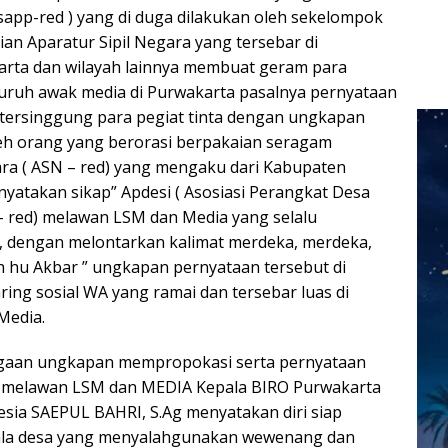
sapp-red ) yang di duga dilakukan oleh sekelompok
ian Aparatur Sipil Negara yang tersebar di
rta dan wilayah lainnya membuat geram para
seluruh awak media di Purwakarta pasalnya pernyataan
tersinggung para pegiat tinta dengan ungkapan
eh orang yang berorasi berpakaian seragam
ara ( ASN – red) yang mengaku dari Kabupaten
atakan sikap” Apdesi ( Asosiasi Perangkat Desa
– red) melawan LSM dan Media yang selalu
dengan melontarkan kalimat merdeka, merdeka,
ah hu Akbar ” ungkapan pernyataan tersebut di
ring sosial WA yang ramai dan tersebar luas di
Media.
gaan ungkapan mempropokasi serta pernyataan
g melawan LSM dan MEDIA Kepala BIRO Purwakarta
sia SAEPUL BAHRI, S.Ag menyatakan diri siap
ala desa yang menyalahgunakan wewenang dan