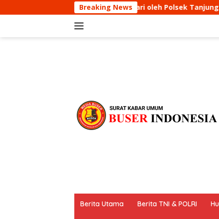
Langsung
KRYD siang hari oleh Polsek Tanjungmedar Upaya Mencegah 
Breaking News
ke
konten
tutup
Berita Utama
Berita TNI & POLRI
Hu