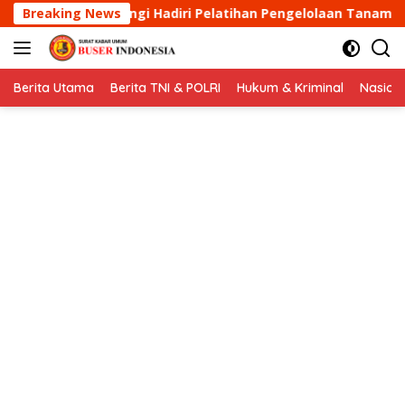
Langsung
i Pelatihan Pengelolaan Tanaman Terpadu (PTT) Padi Sawa
Breaking News
ke
konten
Berita Utama
Berita TNI & POLRI
Hukum & Kriminal
Nasion