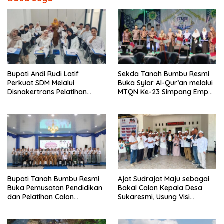
Bupati Andi Rudi Latif
Sekda Tanah Bumbu Resmi
Perkuat SDM Melalui
Buka Syiar Al-Qur’an melalui
Disnakertrans Pelatihan
MTQN Ke-23 Simpang Empat
Desain Grafis dan
Batulicin.
Barbershop.
Bupati Tanah Bumbu Resmi
Ajat Sudrajat Maju sebagai
Buka Pemusatan Pendidikan
Bakal Calon Kepala Desa
dan Pelatihan Calon
Sukaresmi, Usung Visi
Paskibraka 2026.
Pembangunan dan
Pemberdayaan Masyarakat