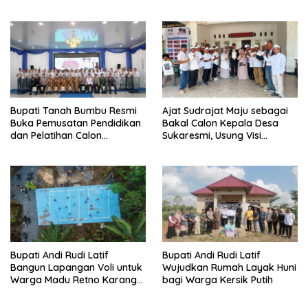
Desain Grafis dan
Batulicin.
Barbershop.
Bupati Tanah Bumbu Resmi
Ajat Sudrajat Maju sebagai
Buka Pemusatan Pendidikan
Bakal Calon Kepala Desa
dan Pelatihan Calon
Sukaresmi, Usung Visi
Paskibraka 2026.
Pembangunan dan
Pemberdayaan Masyarakat
Bupati Andi Rudi Latif
Bupati Andi Rudi Latif
Bangun Lapangan Voli untuk
Wujudkan Rumah Layak Huni
Warga Madu Retno Karang
bagi Warga Kersik Putih
Bintang.