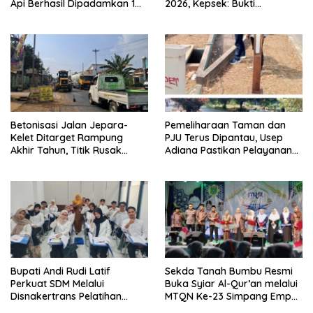
Api Berhasil Dipadamkan 1
2026, Kepsek: Bukti
Jam
Pembinaan Pramuka
Berkelanjutan
Betonisasi Jalan Jepara-
Pemeliharaan Taman dan
Kelet Ditarget Rampung
PJU Terus Dipantau, Usep
Akhir Tahun, Titik Rusak
Adiana Pastikan Pelayanan
Parah di Sekuro Jadi
Optimal
Prioritas
Bupati Andi Rudi Latif
Sekda Tanah Bumbu Resmi
Perkuat SDM Melalui
Buka Syiar Al-Qur’an melalui
Disnakertrans Pelatihan
MTQN Ke-23 Simpang Empat
Desain Grafis dan
Batulicin.