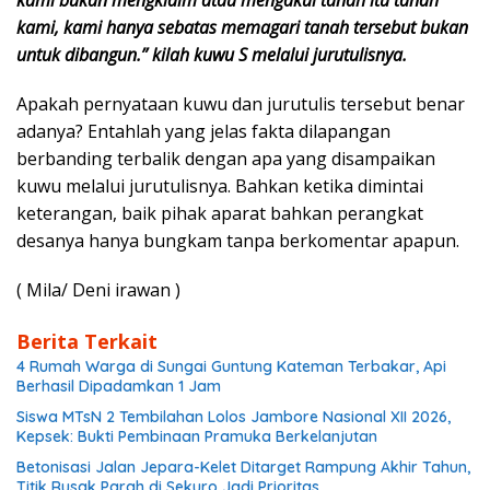
kami bukan mengklaim atau mengakui tanah itu tanah
kami, kami hanya sebatas memagari tanah tersebut bukan
untuk dibangun.” kilah kuwu S melalui jurutulisnya.
Apakah pernyataan kuwu dan jurutulis tersebut benar
adanya? Entahlah yang jelas fakta dilapangan
berbanding terbalik dengan apa yang disampaikan
kuwu melalui jurutulisnya. Bahkan ketika dimintai
keterangan, baik pihak aparat bahkan perangkat
desanya hanya bungkam tanpa berkomentar apapun.
( Mila/ Deni irawan )
Berita Terkait
4 Rumah Warga di Sungai Guntung Kateman Terbakar, Api
Berhasil Dipadamkan 1 Jam
Siswa MTsN 2 Tembilahan Lolos Jambore Nasional XII 2026,
Kepsek: Bukti Pembinaan Pramuka Berkelanjutan
Betonisasi Jalan Jepara-Kelet Ditarget Rampung Akhir Tahun,
Titik Rusak Parah di Sekuro Jadi Prioritas