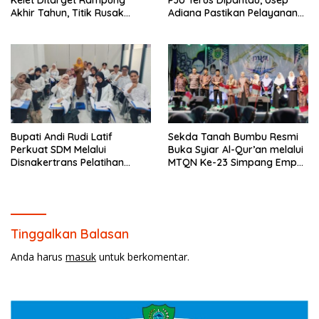
Kelet Ditarget Rampung
PJU Terus Dipantau, Usep
Akhir Tahun, Titik Rusak
Adiana Pastikan Pelayanan
Parah di Sekuro Jadi
Optimal
Prioritas
Bupati Andi Rudi Latif
Sekda Tanah Bumbu Resmi
Perkuat SDM Melalui
Buka Syiar Al-Qur’an melalui
Disnakertrans Pelatihan
MTQN Ke-23 Simpang Empat
Desain Grafis dan
Batulicin.
Barbershop.
Tinggalkan Balasan
Anda harus
masuk
untuk berkomentar.