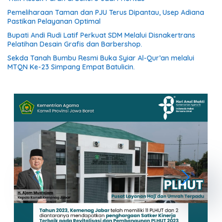
Pemeliharaan Taman dan PJU Terus Dipantau, Usep Adiana
Pastikan Pelayanan Optimal
Bupati Andi Rudi Latif Perkuat SDM Melalui Disnakertrans
Pelatihan Desain Grafis dan Barbershop.
Sekda Tanah Bumbu Resmi Buka Syiar Al-Qur’an melalui
MTQN Ke-23 Simpang Empat Batulicin.