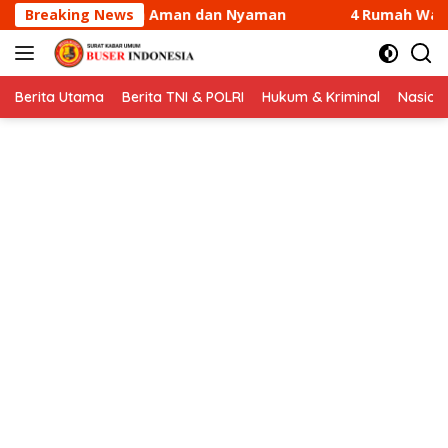
Langsung
Nyaman
Breaking News
4 Rumah Warga di Sungai Guntung Kateman Ter
ke
konten
Berita Utama
Berita TNI & POLRI
Hukum & Kriminal
Nasion