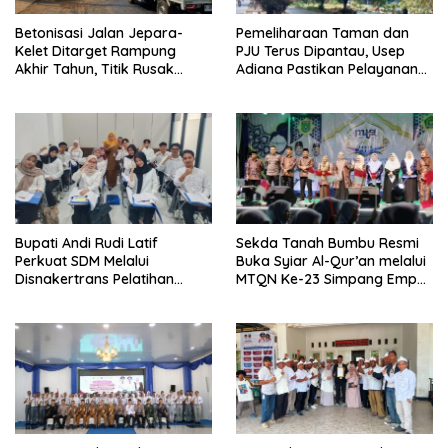
Betonisasi Jalan Jepara-
Pemeliharaan Taman dan
Kelet Ditarget Rampung
PJU Terus Dipantau, Usep
Akhir Tahun, Titik Rusak
Adiana Pastikan Pelayanan
Parah di Sekuro Jadi
Optimal
Prioritas
Bupati Andi Rudi Latif
Sekda Tanah Bumbu Resmi
Perkuat SDM Melalui
Buka Syiar Al-Qur’an melalui
Disnakertrans Pelatihan
MTQN Ke-23 Simpang Empat
Desain Grafis dan
Batulicin.
Barbershop.