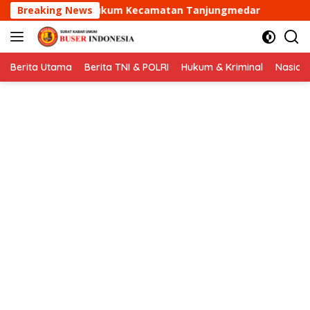
Langsung
kum Kecamatan Tanjungmedar
Breaking News
Aipda Dani Santika sa
ke
konten
Berita Utama
Berita TNI & POLRI
Hukum & Kriminal
Nasion