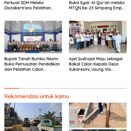
Perkuat SDM Melalui
Buka Syiar Al-Qur’an melalui
Disnakertrans Pelatihan
MTQN Ke-23 Simpang Empat
Desain Grafis dan
Batulicin.
Barbershop.
Bupati Tanah Bumbu Resmi
Ajat Sudrajat Maju sebagai
Buka Pemusatan Pendidikan
Bakal Calon Kepala Desa
dan Pelatihan Calon
Sukaresmi, Usung Visi
Paskibraka 2026.
Pembangunan dan
Pemberdayaan Masyarakat
Rekomendasi untuk kamu