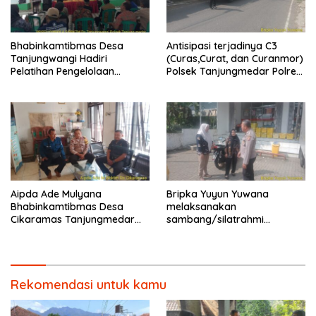
Bhabinkamtibmas Desa
Antisipasi terjadinya C3
Tanjungwangi Hadiri
(Curas,Curat, dan Curanmor)
Pelatihan Pengelolaan
Polsek Tanjungmedar Polres
Tanaman Terpadu (PTT)
Sumedang Polda Jabar
Padi Sawah
melaksanakan KRYD siang
hari
Aipda Ade Mulyana
Bripka Yuyun Yuwana
Bhabinkamtibmas Desa
melaksanakan
Cikaramas Tanjungmedar
sambang/silatrahmi
Polres Sumedang
Kamtibmas dan dumas
melaksanakan
keliling dalam rangka
sambang/silatrahmi
BEYOND TRUST PRESISI
kamtibmas
Rekomendasi untuk kamu