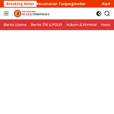
Langsung
an Tanjungmedar
Breaking News
Aipda Dani Santika sambangi Warga
ke
konten
Berita Utama
Berita TNI & POLRI
Hukum & Kriminal
Nasion