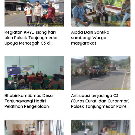
Kegiatan KRYD siang hari
Aipda Dani Santika
oleh Polsek Tanjungmedar
sambangi Warga
Upaya Mencegah C3 di
masyarakat
Wilayah hukum Kecamatan
Tanjungmedar
Bhabinkamtibmas Desa
Antisipasi terjadinya C3
Tanjungwangi Hadiri
(Curas,Curat, dan Curanmor)
Pelatihan Pengelolaan
Polsek Tanjungmedar Polres
Tanaman Terpadu (PTT)
Sumedang Polda Jabar
Padi Sawah
melaksanakan KRYD siang
hari