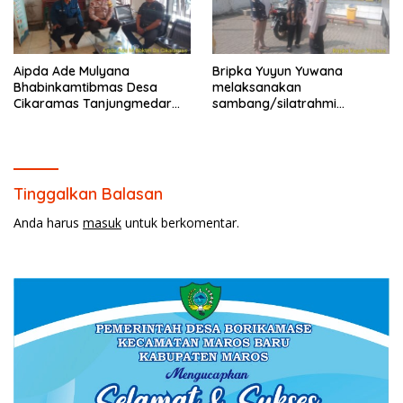
Aipda Ade Mulyana
Bripka Yuyun Yuwana
Bhabinkamtibmas Desa
melaksanakan
Cikaramas Tanjungmedar
sambang/silatrahmi
Polres Sumedang
Kamtibmas dan dumas
melaksanakan
keliling dalam rangka
sambang/silatrahmi
BEYOND TRUST PRESISI
kamtibmas
Tinggalkan Balasan
Anda harus
masuk
untuk berkomentar.