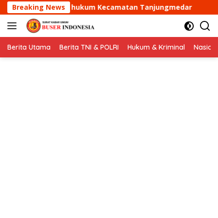
Langsung
um Kecamatan Tanjungmedar
Breaking News
Aipda Dani Santika samb
ke
konten
Berita Utama
Berita TNI & POLRI
Hukum & Kriminal
Nasion