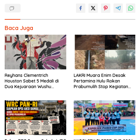
Baca Juga
Reyhans Clementrich
LAKRI Muara Enim Desak
Houston Sabet 5 Medali di
Pertamina Hulu Rokan
Dua Kejuaraan Wushu
Prabumulih Stop Kegiatan
Nasional 2026
Driling Merusak Lingkungan,
Perbaiki Yang Tak SOP