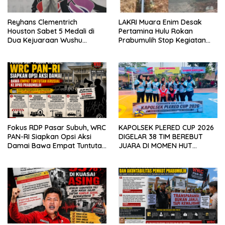
Reyhans Clementrich
LAKRI Muara Enim Desak
Houston Sabet 5 Medali di
Pertamina Hulu Rokan
Dua Kejuaraan Wushu
Prabumulih Stop Kegiatan
Nasional 2026
Driling Merusak Lingkungan,
Perbaiki Yang Tak SOP
Fokus RDP Pasar Subuh, WRC
KAPOLSEK PLERED CUP 2026
PAN-RI Siapkan Opsi Aksi
DIGELAR 38 TIM BEREBUT
Damai Bawa Empat Tuntutan
JUARA DI MOMEN HUT
Krusial ke DPRD Prabumulih
BHAYANGKARA KE-80