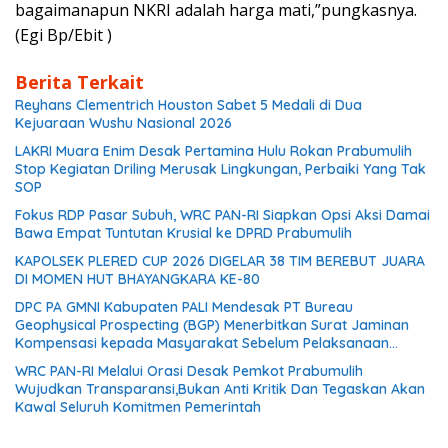
bagaimanapun NKRI adalah harga mati,”pungkasnya.
(Egi Bp/Ebit )
Berita Terkait
Reyhans Clementrich Houston Sabet 5 Medali di Dua
Kejuaraan Wushu Nasional 2026
LAKRI Muara Enim Desak Pertamina Hulu Rokan Prabumulih
Stop Kegiatan Driling Merusak Lingkungan, Perbaiki Yang Tak
SOP
Fokus RDP Pasar Subuh, WRC PAN-RI Siapkan Opsi Aksi Damai
Bawa Empat Tuntutan Krusial ke DPRD Prabumulih
KAPOLSEK PLERED CUP 2026 DIGELAR 38 TIM BEREBUT JUARA
DI MOMEN HUT BHAYANGKARA KE-80
DPC PA GMNI Kabupaten PALI Mendesak PT Bureau
Geophysical Prospecting (BGP) Menerbitkan Surat Jaminan
Kompensasi kepada Masyarakat Sebelum Pelaksanaan
Survei Seismik 3D PEONY
WRC PAN-RI Melalui Orasi Desak Pemkot Prabumulih
Wujudkan Transparansi,Bukan Anti Kritik Dan Tegaskan Akan
Kawal Seluruh Komitmen Pemerintah