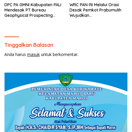
DPC PA GMNI Kabupaten PALI
WRC PAN-RI Melalui Orasi
Mendesak PT Bureau
Desak Pemkot Prabumulih
Geophysical Prospecting
Wujudkan
(BGP) Menerbitkan Surat
Transparansi,Bukan Anti
Jaminan Kompensasi
Kritik Dan Tegaskan Akan
kepada Masyarakat
Kawal Seluruh Komitmen
Sebelum Pelaksanaan Survei
Pemerintah
Seismik 3D PEONY
Tinggalkan Balasan
Anda harus
masuk
untuk berkomentar.