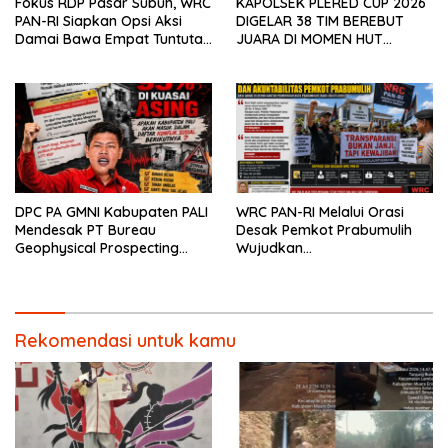
Fokus RDP Pasar Subuh, WRC
KAPOLSEK PLERED CUP 2026
PAN-RI Siapkan Opsi Aksi
DIGELAR 38 TIM BEREBUT
Damai Bawa Empat Tuntutan
JUARA DI MOMEN HUT
Krusial ke DPRD Prabumulih
BHAYANGKARA KE-80
DPC PA GMNI Kabupaten PALI
WRC PAN-RI Melalui Orasi
Mendesak PT Bureau
Desak Pemkot Prabumulih
Geophysical Prospecting
Wujudkan
(BGP) Menerbitkan Surat
Transparansi,Bukan Anti
Jaminan Kompensasi
Kritik Dan Tegaskan Akan
kepada Masyarakat
Kawal Seluruh Komitmen
Sebelum Pelaksanaan Survei
Pemerintah
Seismik 3D PEONY
Rekomendasi untuk kamu