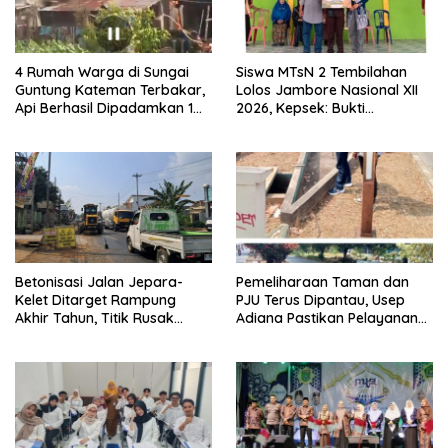
4 Rumah Warga di Sungai
Siswa MTsN 2 Tembilahan
Guntung Kateman Terbakar,
Lolos Jambore Nasional XII
Api Berhasil Dipadamkan 1
2026, Kepsek: Bukti
Jam
Pembinaan Pramuka
Berkelanjutan
Betonisasi Jalan Jepara-
Pemeliharaan Taman dan
Kelet Ditarget Rampung
PJU Terus Dipantau, Usep
Akhir Tahun, Titik Rusak
Adiana Pastikan Pelayanan
Parah di Sekuro Jadi
Optimal
Prioritas