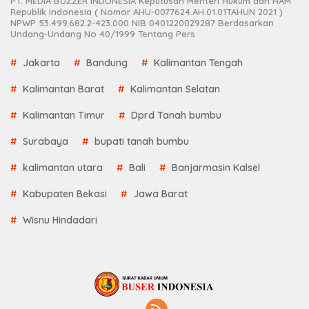
PT. MEDIA BUZZER INDONESIA Keputusan Menteri Hukum dan HAM
Republik Indonesia ( Nomor AHU-0077624.AH.01.01TAHUN 2021 )
NPWP 53.499.682.2-423.000 NIB 0401220029287 Berdasarkan
Undang-Undang No 40/1999 Tentang Pers
Jakarta
Bandung
Kalimantan Tengah
Kalimantan Barat
Kalimantan Selatan
Kalimantan Timur
Dprd Tanah bumbu
Surabaya
bupati tanah bumbu
kalimantan utara
Bali
Banjarmasin Kalsel
Kabupaten Bekasi
Jawa Barat
Wisnu Hindadari