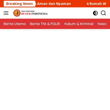
Langsung
an Nyaman
Breaking News
4 Rumah Warga di Sungai Guntung Kateman 
ke
konten
Berita Utama
Berita TNI & POLRI
Hukum & Kriminal
Nasion