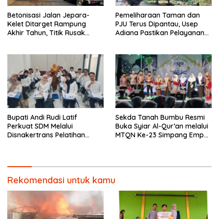
Betonisasi Jalan Jepara-
Pemeliharaan Taman dan
Kelet Ditarget Rampung
PJU Terus Dipantau, Usep
Akhir Tahun, Titik Rusak
Adiana Pastikan Pelayanan
Parah di Sekuro Jadi
Optimal
Prioritas
Bupati Andi Rudi Latif
Sekda Tanah Bumbu Resmi
Perkuat SDM Melalui
Buka Syiar Al-Qur’an melalui
Disnakertrans Pelatihan
MTQN Ke-23 Simpang Empat
Desain Grafis dan
Batulicin.
Barbershop.
Rekomendasi untuk kamu