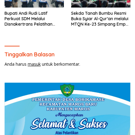
Bupati Andi Rudi Latif
Sekda Tanah Bumbu Resmi
Perkuat SDM Melalui
Buka Syiar Al-Qur’an melalui
Disnakertrans Pelatihan
MTQN Ke-23 Simpang Empat
Desain Grafis dan
Batulicin.
Barbershop.
Tinggalkan Balasan
Anda harus
masuk
untuk berkomentar.