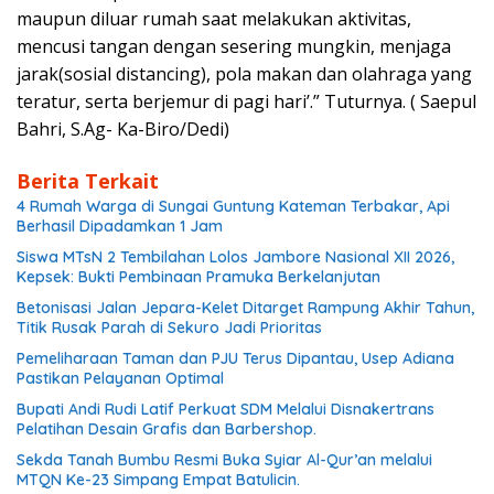
maupun diluar rumah saat melakukan aktivitas,
mencusi tangan dengan sesering mungkin, menjaga
jarak(sosial distancing), pola makan dan olahraga yang
teratur, serta berjemur di pagi hari’.” Tuturnya. ( Saepul
Bahri, S.Ag- Ka-Biro/Dedi)
Berita Terkait
4 Rumah Warga di Sungai Guntung Kateman Terbakar, Api
Berhasil Dipadamkan 1 Jam
Siswa MTsN 2 Tembilahan Lolos Jambore Nasional XII 2026,
Kepsek: Bukti Pembinaan Pramuka Berkelanjutan
Betonisasi Jalan Jepara-Kelet Ditarget Rampung Akhir Tahun,
Titik Rusak Parah di Sekuro Jadi Prioritas
Pemeliharaan Taman dan PJU Terus Dipantau, Usep Adiana
Pastikan Pelayanan Optimal
Bupati Andi Rudi Latif Perkuat SDM Melalui Disnakertrans
Pelatihan Desain Grafis dan Barbershop.
Sekda Tanah Bumbu Resmi Buka Syiar Al-Qur’an melalui
MTQN Ke-23 Simpang Empat Batulicin.