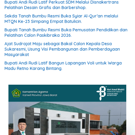
Bupati Andi Rudi Latif Perkuat SDM Melalui Disnakertrans
Pelatihan Desain Grafis dan Barbershop.
Sekda Tanah Bumbu Resmi Buka Syiar Al-Qur’an melalui
MTQN Ke-23 Simpang Empat Batulicin.
Bupati Tanah Bumbu Resmi Buka Pemusatan Pendidikan dan
Pelatihan Calon Paskibraka 2026.
Ajat Sudrajat Maju sebagai Bakal Calon Kepala Desa
Sukaresmi, Usung Visi Pembangunan dan Pemberdayaan
Masyarakat
Bupati Andi Rudi Latif Bangun Lapangan Voli untuk Warga
Madu Retno Karang Bintang.