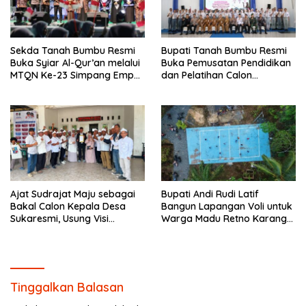
Sekda Tanah Bumbu Resmi
Bupati Tanah Bumbu Resmi
Buka Syiar Al-Qur’an melalui
Buka Pemusatan Pendidikan
MTQN Ke-23 Simpang Empat
dan Pelatihan Calon
Batulicin.
Paskibraka 2026.
Ajat Sudrajat Maju sebagai
Bupati Andi Rudi Latif
Bakal Calon Kepala Desa
Bangun Lapangan Voli untuk
Sukaresmi, Usung Visi
Warga Madu Retno Karang
Pembangunan dan
Bintang.
Pemberdayaan Masyarakat
Tinggalkan Balasan