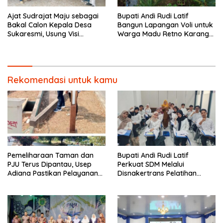
Ajat Sudrajat Maju sebagai
Bupati Andi Rudi Latif
Bakal Calon Kepala Desa
Bangun Lapangan Voli untuk
Sukaresmi, Usung Visi
Warga Madu Retno Karang
Pembangunan dan
Bintang.
Pemberdayaan Masyarakat
Rekomendasi untuk kamu
Pemeliharaan Taman dan
Bupati Andi Rudi Latif
PJU Terus Dipantau, Usep
Perkuat SDM Melalui
Adiana Pastikan Pelayanan
Disnakertrans Pelatihan
Optimal
Desain Grafis dan
Barbershop.