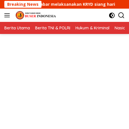
Langsung
nakan KRYD siang hari
Breaking News
Aipda Ade Mulyana Bhabinkam
ke
konten
Berita Utama
Berita TNI & POLRI
Hukum & Kriminal
Nasion