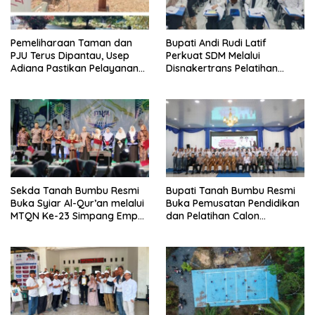
Pemeliharaan Taman dan
Bupati Andi Rudi Latif
PJU Terus Dipantau, Usep
Perkuat SDM Melalui
Adiana Pastikan Pelayanan
Disnakertrans Pelatihan
Optimal
Desain Grafis dan
Barbershop.
Sekda Tanah Bumbu Resmi
Bupati Tanah Bumbu Resmi
Buka Syiar Al-Qur’an melalui
Buka Pemusatan Pendidikan
MTQN Ke-23 Simpang Empat
dan Pelatihan Calon
Batulicin.
Paskibraka 2026.