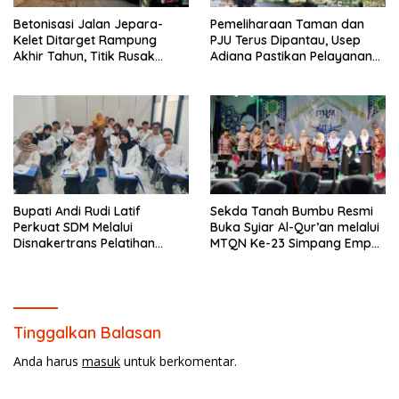
Betonisasi Jalan Jepara-
Pemeliharaan Taman dan
Kelet Ditarget Rampung
PJU Terus Dipantau, Usep
Akhir Tahun, Titik Rusak
Adiana Pastikan Pelayanan
Parah di Sekuro Jadi
Optimal
Prioritas
Bupati Andi Rudi Latif
Sekda Tanah Bumbu Resmi
Perkuat SDM Melalui
Buka Syiar Al-Qur’an melalui
Disnakertrans Pelatihan
MTQN Ke-23 Simpang Empat
Desain Grafis dan
Batulicin.
Barbershop.
Tinggalkan Balasan
Anda harus
masuk
untuk berkomentar.