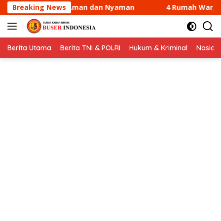
Langsung
yaman
Breaking News
4 Rumah Warga di Sungai Guntung Kateman Ter
ke
konten
Berita Utama
Berita TNI & POLRI
Hukum & Kriminal
Nasion