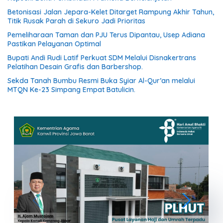
Betonisasi Jalan Jepara-Kelet Ditarget Rampung Akhir Tahun,
Titik Rusak Parah di Sekuro Jadi Prioritas
Pemeliharaan Taman dan PJU Terus Dipantau, Usep Adiana
Pastikan Pelayanan Optimal
Bupati Andi Rudi Latif Perkuat SDM Melalui Disnakertrans
Pelatihan Desain Grafis dan Barbershop.
Sekda Tanah Bumbu Resmi Buka Syiar Al-Qur’an melalui
MTQN Ke-23 Simpang Empat Batulicin.