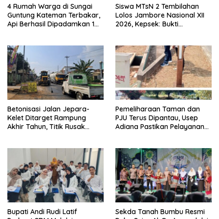
4 Rumah Warga di Sungai
Siswa MTsN 2 Tembilahan
Guntung Kateman Terbakar,
Lolos Jambore Nasional XII
Api Berhasil Dipadamkan 1
2026, Kepsek: Bukti
Jam
Pembinaan Pramuka
Berkelanjutan
Betonisasi Jalan Jepara-
Pemeliharaan Taman dan
Kelet Ditarget Rampung
PJU Terus Dipantau, Usep
Akhir Tahun, Titik Rusak
Adiana Pastikan Pelayanan
Parah di Sekuro Jadi
Optimal
Prioritas
Bupati Andi Rudi Latif
Sekda Tanah Bumbu Resmi