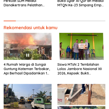
Perkuat SDM Melalui
Buka Syiar Al-Qur’an melalui
Disnakertrans Pelatihan
MTQN Ke-23 Simpang Empat
Desain Grafis dan
Batulicin.
Barbershop.
Rekomendasi untuk kamu
4 Rumah Warga di Sungai
Siswa MTsN 2 Tembilahan
Guntung Kateman Terbakar,
Lolos Jambore Nasional XII
Api Berhasil Dipadamkan 1
2026, Kepsek: Bukti
Jam
Pembinaan Pramuka
Berkelanjutan